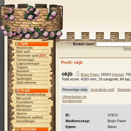
Spill
Bruker navn:
Hovedside
Regi
Nytt spill
Ventende spill
317
(
)
Turneringer
Profil: okjb
Lagturneringer
Trapper
Dammer
okjb
-
Brain Pawn
, 26563
Hjerner
, 70
Pokerbord
Spillregler
Total score: 4283 vinn, 19 uavgjorte, 84 tap
Spill-editorer
Personlige data
Avsluttede spill
Startede 
Profil
Betalt medlemskap
Utmerkelser og
Min profil
prestasjoner
Fotoalbum
Meldinger
Hendelser
Venner
ID:
37872
Blokkerte spillere
Medlemsskap:
Brain Pawn
Innstillinger
Kjønn:
Mann
Statistikk