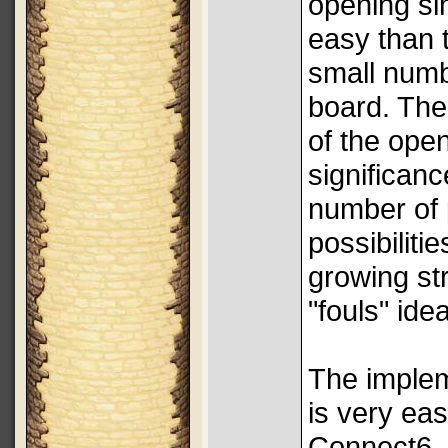
opening si
easy than t
small numb
board. The
of the ope
significanc
number of 
possibiliti
growing st
"fouls" ide
The implem
is very ea
Connect6.