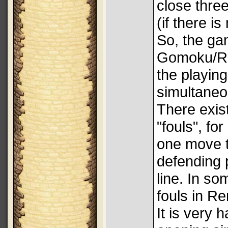
close three
(if there i
So, the gam
Gomoku/Ren
the playing
simultaneo
There exis
"fouls", fo
one move t
defending 
line. In som
fouls in Re
It is very h