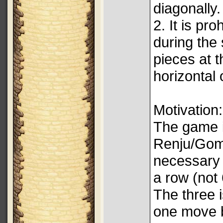
diagonally.
2. It is pr
during the
pieces at t
horizontal 
Motivation:
The game i
Renju/Gomo
necessary 
a row (not
The three i
one move b