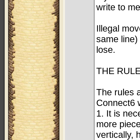
write to m
Illegal mov
same line)
lose.
THE RUL
The rules 
Connect6 w
1. It is ne
more piece
vertically, 