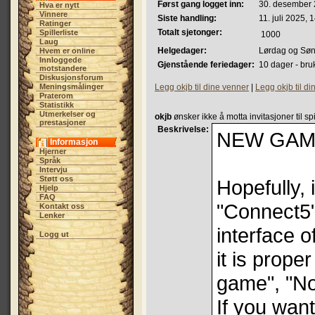
Først gang logget inn:
30. desember 
Hva er nytt
Vinnere
Siste handling:
11. juli 2025, 
Ratinger
Totalt sjetonger:
Spillerliste
1000
Laug
Helgedager:
Lørdag og Sø
Hvem er online
Innloggede
Gjenstående feriedager:
10 dager - bru
motstandere
Diskusjonsforum
Meningsmålinger
Legg okjb til dine venner
|
Legg okjb til di
Praterom
Statistikk
Utmerkelser og
okjb
ønsker ikke å motta invitasjoner til spi
prestasjoner
Beskrivelse:
NEW GAM
Informasjon
Hjerner
Språk
Intervju
Støtt oss
Hopefully, 
Hjelp
FAQ
"Connect5"
Kontakt oss
Lenker
interface 
Logg ut
it is proper
game", "N
If you want