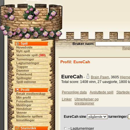
Spill
Bruker navn:
Hovedside
Regi
Nytt spill
Ventende spill
380
(
)
Turneringer
Profil: EureCah
Lagturneringer
Trapper
Dammer
Pokerbord
EureCah
-
Brain Pawn
, 3605
Hjerne
Spillregler
Total score: 1408 vinn, 27 uavgjorte, 1800 t
Spill-editorer
Profil
Personlige data
Avsluttede spill
Startede 
Betalt medlemskap
Min profil
Linker
Utmerkelser og
Fotoalbum
prestasjoner
Meldinger
Hendelser
Venner
Blokkerte spillere
EureCah sine
turneringer:
Innstillinger
Statistikk
- Lagturneringer