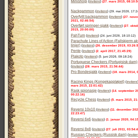
Minishogi
(
invitere
)
(27. mars 2015, 08:10:5
Nackgammon
(
invitere
)
(29. mai 2026, 17:2
Overfyllt backgammon
(
invitere
)
(27. nov
2021, 02:46:54)
Overført springer-sjakk
(
invitere
)
(27. okto
2015, 20:00:00)
PahTum
(
invitere
)
(24. juni 2026, 18:10:12)
Parachute Lines of Action (Fallskjerm ak
linjer)
(
invitere
)
(26. desember 2019, 03:26:5
Pente
(
invitere
)
(2. april 2017, 21:45:29)
Plakoto
(
invitere
)
(5. juni 2026, 09:18:24)
Portuguese Checkers (Portugisisk dam)
(
invitere
)
(28. mars 2015, 21:56:44)
Pro Bondesjakk
(
invitere
)
(18. mars 2014, 
Racing Kings (Kongekappløpet)
(
invitere
mars 2015, 22:01:42)
Rask spionasje
(
invitere
)
(14. september 2
00:22:16)
Recycle Chess
(
invitere
)
(5. mars 2015, 21
Reversi 10x10
(
invitere
)
(11. desember 202
22:23:47)
Reversi 6x6
(
invitere
)
(1. januar 2020, 04:1
Reversi 8x8
(
invitere
)
(27. juli 2011, 03:54:4
Russian Checkers (Russisk dam)
(
invite