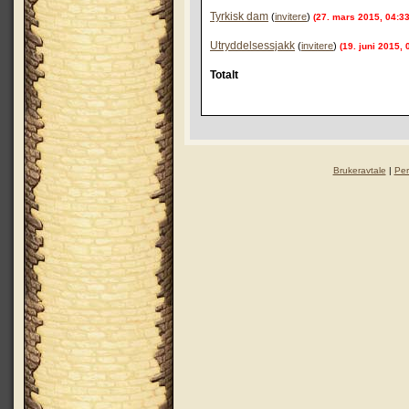
Tyrkisk dam
(
invitere
)
(27. mars 2015, 04:33
Utryddelsessjakk
(
invitere
)
(19. juni 2015, 
Totalt
Brukeravtale
|
Per