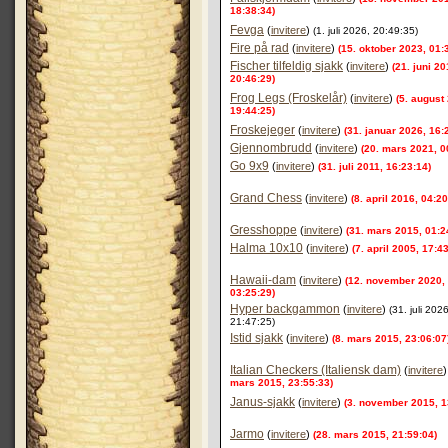
18:38:34)
Fevga
(
invitere
)
(1. juli 2026, 20:49:35)
Fire på rad
(
invitere
)
(15. oktober 2023, 01:
Fischer tilfeldig sjakk
(
invitere
)
(21. juni 20
20:46:29)
Frog Legs (Froskelår)
(
invitere
)
(5. august
19:44:25)
Froskejeger
(
invitere
)
(31. januar 2026, 16:
Gjennombrudd
(
invitere
)
(20. mars 2021, 0
Go 9x9
(
invitere
)
(31. juli 2011, 16:23:14)
Grand Chess
(
invitere
)
(8. april 2016, 04:20
Gresshoppe
(
invitere
)
(31. mars 2015, 01:2
Halma 10x10
(
invitere
)
(7. april 2005, 17:4
Hawaii-dam
(
invitere
)
(12. november 2020,
03:25:29)
Hyper backgammon
(
invitere
)
(31. juli 2026
21:47:25)
Istid sjakk
(
invitere
)
(8. mars 2015, 23:06:07
Italian Checkers (Italiensk dam)
(
invitere
)
mars 2015, 23:55:33)
Janus-sjakk
(
invitere
)
(3. november 2015, 1
Jarmo
(
invitere
)
(28. mars 2015, 21:59:04)