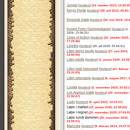
Jungel
(
invitere
)
(14. oktober 2015, 10:25:33
Keryo Pente
(
invitere
)
(28. juli 2012, 06:41:
Kinesisk sjakk
(
invitere
)
(25. mai 2015, 18:
Knight Fight (Springerkamp)
(
invitere
)
(1.
2026, 15:56:31)
Lines of Action
(
invitere
)
(20. oktober 2025,
17:25:46)
Linetris
(
invitere
)
(28. juli 2026, 05:04:51)
Liten keryo pente
(
invitere
)
(27. juni 2015,
14:50:00)
Liten pente
(
invitere
)
(1. januar 2020, 23:08
Liten rask spionasje
(
invitere
)
(21. februar
23:31:03)
Liten spionasje
(
invitere
)
(6. august 2017, 
Logikk
(
invitere
)
(3. november 2020, 20:52:1
Los Alamos sjakk
(
invitere
)
(20. november 
21:50:47)
Ludo
(
invitere
)
(5. april 2022, 14:10:37)
Løpe i mørket
(15. januar 2026, 22:05:02)
Løpe i regnet
(29. november 2025, 07:05:01
Løpe rundt dammen
(29. november 2025,
23:05:01)
Mancala
(
invitere
)
(9. februar 2014, 15:07:5