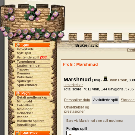
Spill
Bruker navn:
Hovedside
Regi
Nytt spill
Ventende spill
336
(
)
Turneringer
Profil: Marshmud
Lagturneringer
Trapper
Dammer
Pokerbord
Marshmud
(Jim) -
Brain Rook
, 83
Spillregler
utmerkelser
Spill-editorer
Total score: 7611 vinn, 144 uavgjorte, 5735
Profil
Betalt medlemskap
Personlige data
Avsluttede spill
Startede 
Min profil
Fotoalbum
Utmerkelser og
Meldinger
prestasjoner
Hendelser
Venner
Bare vis Marshmud sine spill med meg
Blokkerte spillere
Innstillinger
Ferdige spill
Statistikk