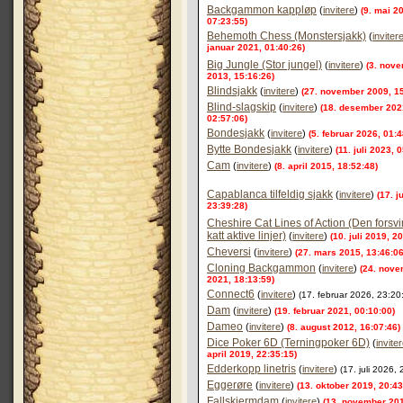
Backgammon kappløp
(
invitere
)
(9. mai 2
07:23:55)
Behemoth Chess (Monstersjakk)
(
inviter
januar 2021, 01:40:26)
Big Jungle (Stor jungel)
(
invitere
)
(3. nov
2013, 15:16:26)
Blindsjakk
(
invitere
)
(27. november 2009, 15
Blind-slagskip
(
invitere
)
(18. desember 202
02:57:06)
Bondesjakk
(
invitere
)
(5. februar 2026, 01:4
Bytte Bondesjakk
(
invitere
)
(11. juli 2023, 
Cam
(
invitere
)
(8. april 2015, 18:52:48)
Capablanca tilfeldig sjakk
(
invitere
)
(17. j
23:39:28)
Cheshire Cat Lines of Action (Den fors
katt aktive linjer)
(
invitere
)
(10. juli 2019, 2
Cheversi
(
invitere
)
(27. mars 2015, 13:46:06
Cloning Backgammon
(
invitere
)
(24. nov
2021, 18:13:59)
Connect6
(
invitere
)
(17. februar 2026, 23:20
Dam
(
invitere
)
(19. februar 2021, 00:10:00)
Dameo
(
invitere
)
(8. august 2012, 16:07:46)
Dice Poker 6D (Terningpoker 6D)
(
invite
april 2019, 22:35:15)
Edderkopp linetris
(
invitere
)
(17. juli 2026,
Eggerøre
(
invitere
)
(13. oktober 2019, 20:43
Fallskjermdam
(
invitere
)
(13. november 20