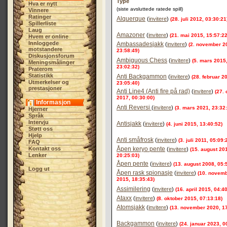
Type
Hva er nytt
(siste avsluttede ratede spill)
Vinnere
Ratinger
Alquerque
(
invitere
)
(28. juli 2012, 03:30:21
Spillerliste
Laug
Amazoner
(
invitere
)
(21. mai 2015, 15:57:22
Hvem er online
Innloggede
Ambassadesjakk
(
invitere
)
(2. november 2
motstandere
23:58:49)
Diskusjonsforum
Ambiguous Chess
(
invitere
)
(5. mars 2015
Meningsmålinger
23:02:32)
Praterom
Statistikk
Anti Backgammon
(
invitere
)
(28. februar 2
Utmerkelser og
23:05:40)
prestasjoner
Anti Line4 (Anti fire på rad)
(
invitere
)
(27.
2017, 00:30:00)
Informasjon
Anti Reversi
(
invitere
)
(3. mars 2021, 23:32
Hjerner
Språk
Intervju
Antisjakk
(
invitere
)
(4. juni 2015, 13:40:52)
Støtt oss
Hjelp
Anti småfrosk
(
invitere
)
(3. juli 2011, 05:09:
FAQ
Kontakt oss
Åpen keryo pente
(
invitere
)
(15. august 20
Lenker
20:25:03)
Åpen pente
(
invitere
)
(13. august 2008, 05:
Logg ut
Åpen rask spionasje
(
invitere
)
(10. novem
2015, 18:35:43)
Assimilering
(
invitere
)
(16. april 2015, 04:4
Ataxx
(
invitere
)
(8. oktober 2015, 07:13:18)
Atomsjakk
(
invitere
)
(13. november 2020, 17
Backgammon
(
invitere
)
(24. januar 2023, 0