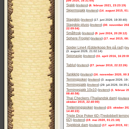
juni 2020, 16:31:05)
Sjakk
(
invitere
)
(6. februar 2021, 23:23:19)
Skjermsjakk
(
invitere
)
(14. august 2015, 01:
Slagskip
(
invitere
)
(17. juni 2026, 19:30:40)
Slagskip pluss
(
invitere
)
(30. november 202
22:09:04)
Småfrosk
(
invitere
)
(9. juni 2024, 20:28:12)
Sphere Froglet
(
invitere
)
(17. mai 2015, 08:
Spider Line4 (Edderkopp fire på rad)
(
in
(3. august 2026, 21:02:14)
Spionasje
(
invitere
)
(11. april 2016, 16:20:0
Tablut
(
invitere
)
(27. januar 2010, 22:22:26)
Tankkrig
(
invitere
)
(16. november 2020, 00:3
Terningpoker
(
invitere
)
(3. august 2026, 19:
Terningsjakk
(
invitere
)
(29. juli 2026, 04:35:
Terningsjakk 10x10
(
invitere
)
(1. februar 2
08:40:58)
Thai Checkers (Thailandsk dam)
(
inviter
oktober 2015, 22:40:00)
Treterningspoker
(
invitere
)
(23. oktober 20
14:40:22)
Triple Dice Poker 6D (Tredobbelt ternin
6D)
(
invitere
)
(19. mai 2020, 01:21:18)
Tsjekkisk dam
(
invitere
)
(17. april 2015, 02