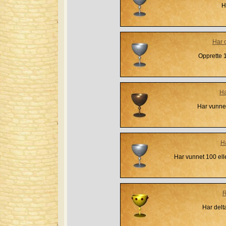
H
Har 
Opprette 1
Ha
Har vunnet
H
Har vunnet 100 elle
R
Har delta