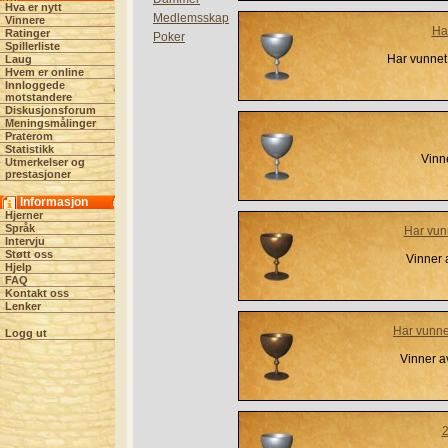
Hva er nytt
Medlemsskap
Vinnere
Ha
Ratinger
Poker
Spillerliste
Har vunnet
Laug
Hvem er online
Innloggede
motstandere
Diskusjonsforum
Meningsmålinger
Praterom
Statistikk
Vinne
Utmerkelser og
prestasjoner
Informasjon
Hjerner
Språk
Har vunn
Intervju
Støtt oss
Vinner a
Hjelp
FAQ
Kontakt oss
Lenker
Har vunnet
Logg ut
Vinner av
2