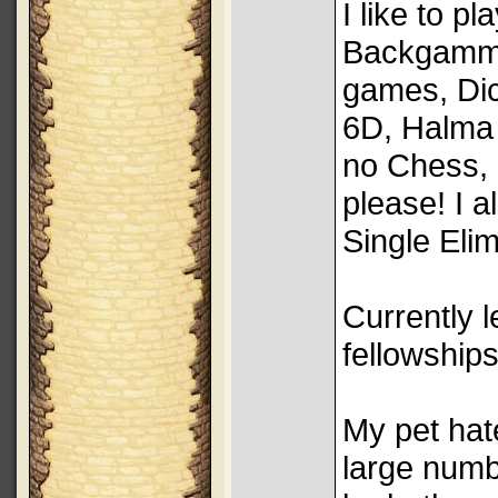
I like to 
Backgammo
games, Dic
6D, Halma 
no Chess, 
please! I a
Single Elim
Currently l
fellowships
My pet hate
large numb