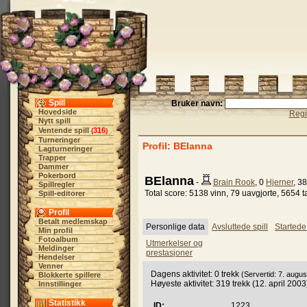
Spill
Bruker navn:
Hovedside
Regi
Nytt spill
Ventende spill
316
(
)
Turneringer
Profil: BElanna
Lagturneringer
Trapper
Dammer
Pokerbord
BElanna
-
Brain Rook
, 0
Hjerner
, 3
Spillregler
Total score: 5138 vinn, 79 uavgjorte, 5654 t
Spill-editorer
Profil
Betalt medlemskap
Personlige data
Avsluttede spill
Startede 
Min profil
Fotoalbum
Utmerkelser og
Meldinger
prestasjoner
Hendelser
Venner
Dagens aktivitet: 0 trekk
(Servertid: 7. augu
Blokkerte spillere
Høyeste aktivitet: 319 trekk (12. april 2003
Innstillinger
Statistikk
ID:
1223