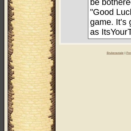
be bothere
"Good Luck
game. It's 
as ItsYour
Brukeravtale
|
Per