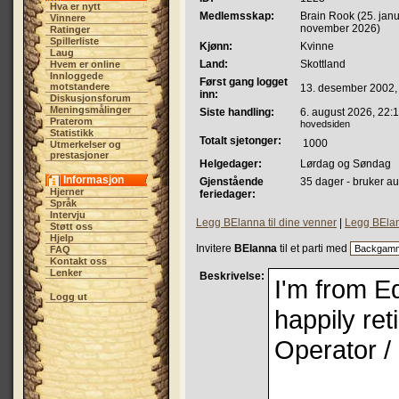
Hva er nytt
Medlemsskap:
Brain Rook (25. janu
Vinnere
november 2026)
Ratinger
Spillerliste
Kjønn:
Kvinne
Laug
Land:
Skottland
Hvem er online
Innloggede
Først gang logget
motstandere
13. desember 2002,
inn:
Diskusjonsforum
Meningsmålinger
Siste handling:
6. august 2026, 22:
Praterom
hovedsiden
Statistikk
Totalt sjetonger:
1000
Utmerkelser og
prestasjoner
Helgedager:
Lørdag og Søndag
Informasjon
Gjenstående
35 dager - bruker au
Hjerner
feriedager:
Språk
Intervju
Legg BElanna til dine venner
|
Legg BElann
Støtt oss
Hjelp
Invitere
BElanna
til et parti med
FAQ
Kontakt oss
Lenker
Beskrivelse:
I'm from E
Logg ut
happily ret
Operator / 