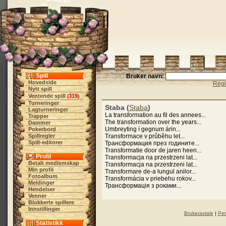
Spill
Bruker navn:
Hovedside
Regi
Nytt spill
Ventende spill
319
(
)
Turneringer
Staba (
Staba
)
Lagturneringer
La transformation au fil des annees...
Trapper
The transformation over the years...
Dammer
Umbreyting í gegnum árin...
Pokerbord
Spillregler
Transformace v průběhu let...
Spill-editorer
Трансформация през годините...
Transformatie door de jaren heen...
Profil
Transformacja na przestrzeni lat...
Betalt medlemskap
Transformacja na przestrzeni lat...
Min profil
Transformare de-a lungul anilor...
Fotoalbum
Transformácia v priebehu rokov...
Meldinger
Трансформація з роками...
Hendelser
Venner
Blokkerte spillere
Innstillinger
Brukeravtale
|
Per
Statistikk