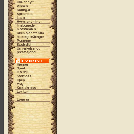
Hva er nytt
Vinnere
Ratinger
Spillerliste
Laug
Hvem er online
Innloggede
motstandere
Diskusjonsforum
Meningsmålinger
Praterom
Statistikk
Utmerkelser og
prestasjoner
Informasjon
Hjerner
Språk
Intervju
Støtt oss
Hjelp
FAQ
Kontakt oss
Lenker
Logg ut