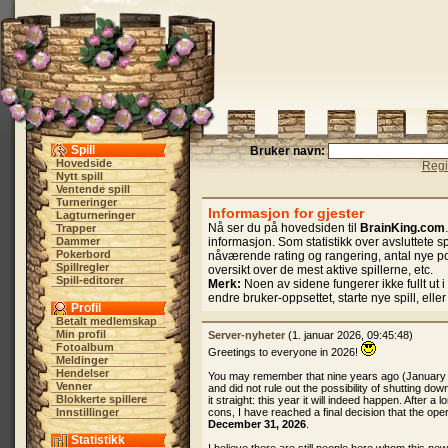
Spill
Bruker navn:
Hovedside
Regi
Nytt spill
Ventende spill
Turneringer
Informasjon for gjester
Lagturneringer
Nå ser du på hovedsiden til
BrainKing.com
Trapper
Dammer
informasjon. Som statistikk over avsluttete spil
Pokerbord
nåværende rating og rangering, antal nye p
Spillregler
oversikt over de mest aktive spillerne, etc.
Spill-editorer
Merk:
Noen av sidene fungerer ikke fullt ut
endre bruker-oppsettet, starte nye spill, elle
Profil
Betalt medlemskap
Min profil
Server-nyheter
(1. januar 2026, 09:45:48)
Fotoalbum
Greetings to everyone in 2026!
Meldinger
Hendelser
You may remember that nine years ago (January
Venner
and did not rule out the possibility of shutting dow
Blokkerte spillere
it straight: this year it will indeed happen. After 
Innstillinger
cons, I have reached a final decision that the oper
December 31, 2026
.
Statistikk