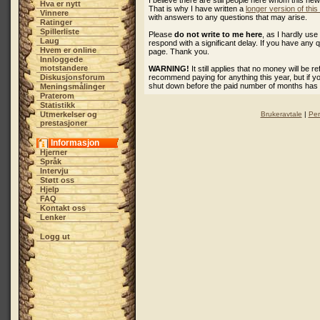
I believe there are still people here whom this ne
Hva er nytt
That is why I have written a
longer version of thi
Vinnere
with answers to any questions that may arise.
Ratinger
Spillerliste
Please
do not write to me here
, as I hardly u
Laug
respond with a significant delay. If you have any 
Hvem er online
page. Thank you.
Innloggede
motstandere
WARNING!
It still applies that no money will be 
Diskusjonsforum
recommend paying for anything this year, but if 
shut down before the paid number of months has
Meningsmålinger
Praterom
Statistikk
Utmerkelser og
Brukeravtale
|
Per
prestasjoner
Informasjon
Hjerner
Språk
Intervju
Støtt oss
Hjelp
FAQ
Kontakt oss
Lenker
Logg ut