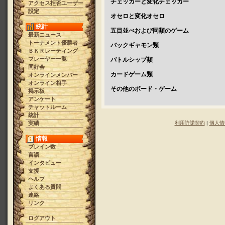
チェッカーと変化チェッカー
アクセス拒否ユーザー
設定
オセロと変化オセロ
統計
五目並べおよび同類のゲーム
最新ニュース
トーナメント優勝者
バックギャモン類
ＢＫＲレーティング
プレーヤー一覧
バトルシップ類
同好会
カードゲーム類
オンラインメンバー
オンライン相手
その他のボード・ゲーム
掲示板
アンケート
チャットルーム
統計
実績
利用許諾契約
|
個人情
情報
ブレイン数
言語
インタビュー
支援
ヘルプ
よくある質問
連絡
リンク
ログアウト