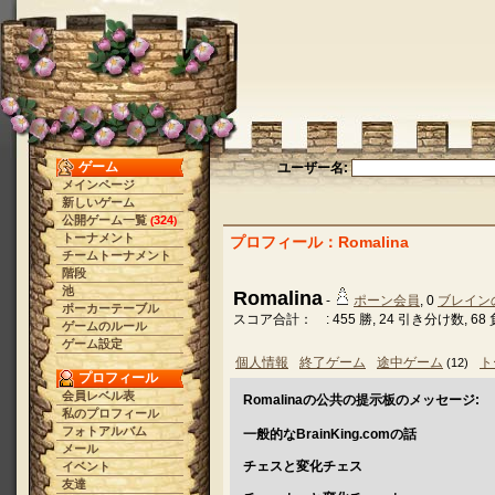
ゲーム
ユーザー名:
メインページ
新しいゲーム
公開ゲーム一覧
324
(
)
トーナメント
プロフィール：Romalina
チームトーナメント
階段
池
Romalina
-
ポーン会員
, 0
ブレイン
ポーカーテーブル
スコア合計： : 455 勝, 24 引き分け数, 68 
ゲームのルール
ゲーム設定
個人情報
終了ゲーム
途中ゲーム
ト
(12)
プロフィール
会員レベル表
Romalinaの公共の提示板のメッセージ:
私のプロフィール
フォトアルバム
一般的なBrainKing.comの話
メール
チェスと変化チェス
イベント
友達