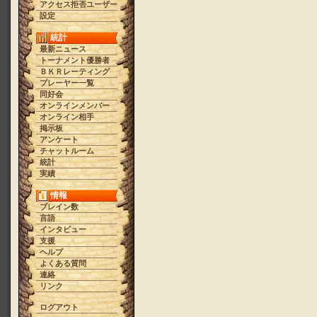
アクセス拒否ユーザー
設定
統計
最新ニュース
トーナメント優勝者
ＢＫＲレーティング
プレーヤー一覧
同好会
オンラインメンバー
オンライン相手
掲示板
アンケート
チャットルーム
統計
実績
情報
ブレイン数
言語
インタビュー
支援
ヘルプ
よくある質問
連絡
リンク
ログアウト