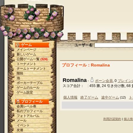
ゲーム
ユーザー名:
メインページ
新しいゲーム
公開ゲーム一覧
324
(
)
トーナメント
プロフィール：Romalina
チームトーナメント
階段
池
Romalina
-
ポーン会員
, 0
ブレイン
ポーカーテーブル
スコア合計： : 455 勝, 24 引き分け数, 68 
ゲームのルール
ゲーム設定
個人情報
終了ゲーム
途中ゲーム
ト
(12)
プロフィール
会員レベル表
私のプロフィール
フォトアルバム
利用許諾契約
|
個人情
メール
イベント
友達