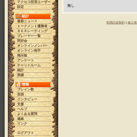
アクセス拒否ユーザー
無し
設定
統計
最新ニュース
利用許諾契約
|
個人情
トーナメント優勝者
ＢＫＲレーティング
プレーヤー一覧
同好会
オンラインメンバー
オンライン相手
掲示板
アンケート
チャットルーム
統計
実績
情報
ブレイン数
言語
インタビュー
支援
ヘルプ
よくある質問
連絡
リンク
ログアウト