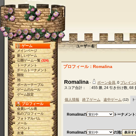
ゲーム
ユーザー名:
メインページ
新しいゲーム
公開ゲーム一覧
324
(
)
トーナメント
プロフィール：Romalina
チームトーナメント
階段
池
Romalina
-
ポーン会員
, 0
ブレイン
ポーカーテーブル
スコア合計： : 455 勝, 24 引き分け数, 68 
ゲームのルール
ゲーム設定
個人情報
終了ゲーム
途中ゲーム
ト
(12)
プロフィール
会員レベル表
私のプロフィール
Romalinaの
トーナメント
フォトアルバム
メール
イベント
Romalinaの
の池:
友達