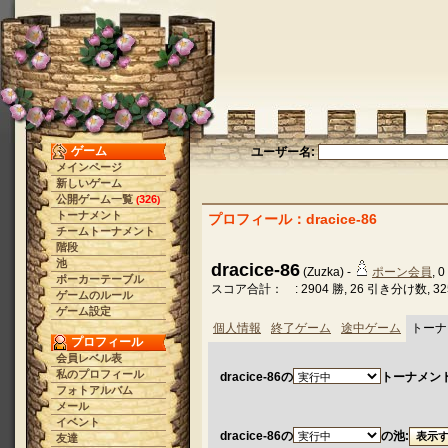
ゲーム
ユーザー名:
メインページ
新しいゲーム
公開ゲーム一覧
326
(
)
トーナメント
プロフィール：dracice-86
チームトーナメント
階段
池
dracice-86
(Zuzka) -
ポーン会員
, 0
ポーカーテーブル
スコア合計： : 2904 勝, 26 引き分け数, 3
ゲームのルール
ゲーム設定
個人情報
終了ゲーム
途中ゲーム
トーナ
プロフィール
会員レベル表
私のプロフィール
dracice-86の
トーナメント
フォトアルバム
メール
イベント
dracice-86の
の池:
友達