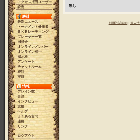
アクセス拒否ユーザー
無し
設定
統計
最新ニュース
利用許諾契約
|
個人情
トーナメント優勝者
ＢＫＲレーティング
プレーヤー一覧
同好会
オンラインメンバー
オンライン相手
掲示板
アンケート
チャットルーム
統計
実績
情報
ブレイン数
言語
インタビュー
支援
ヘルプ
よくある質問
連絡
リンク
ログアウト