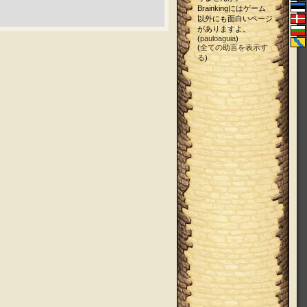
Brainkingにはゲーム
以外にも面白いページ
がありますよ。
(
pauloaguia
)
(
全ての助言を表示す
る
)