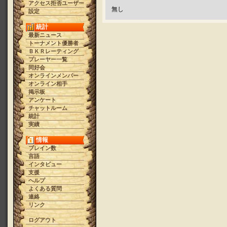
アクセス拒否ユーザー
無し
設定
統計
最新ニュース
トーナメント優勝者
ＢＫＲレーティング
プレーヤー一覧
同好会
オンラインメンバー
オンライン相手
掲示板
アンケート
チャットルーム
統計
実績
情報
ブレイン数
言語
インタビュー
支援
ヘルプ
よくある質問
連絡
リンク
ログアウト