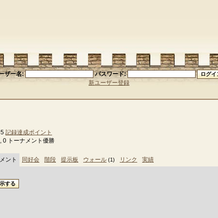
ーザー名:
パスワード:
新ユーザー登録
85
記録達成ポイント
 負, 0 トーナメント優勝
メント
同好会
階段
提示板
ウォール
リンク
実績
(1)