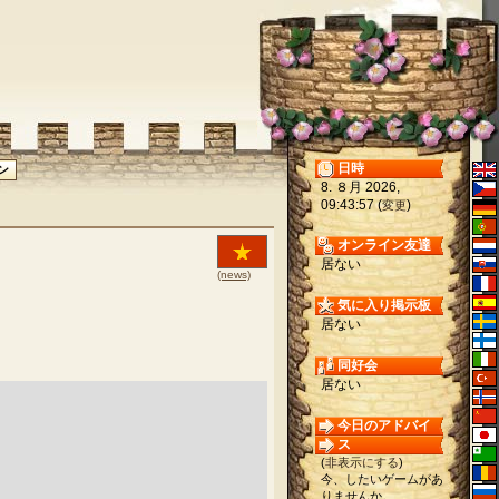
日時
8. ８月 2026,
09:43:57 (
)
変更
オンライン友達
居ない
(news)
気に入り掲示板
居ない
同好会
居ない
今日のアドバイ
ス
(
非表示にする
)
今、したいゲームがあ
りませんか。