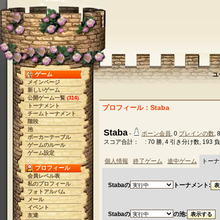
ゲーム
ユ
メインページ
新しいゲーム
公開ゲーム一覧
314
(
)
トーナメント
プロフィール：Staba
チームトーナメント
階段
池
Staba
-
ポーン会員
, 0
ブレインの数
, 
ポーカーテーブル
スコア合計： : 70 勝, 4 引き分け数, 193
ゲームのルール
ゲーム設定
個人情報
終了ゲーム
途中ゲーム
トーナ
プロフィール
会員レベル表
私のプロフィール
Stabaの
トーナメント:
フォトアルバム
メール
イベント
Stabaの
の池:
友達