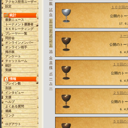
アクセス拒否ユーザー
般
設定
１００回
試
合
統計
公開のトー
最新ニュース
ト
17. ６
トーナメント優勝者
ー
ＢＫＲレーティング
ナ
プレーヤー一覧
メ
トー
同好会
ン
オンラインメンバー
公開のトー
ト
オンライン相手
池
掲示板
6. ４月
アンケート
会
チャットルーム
員
１０回の
統計
権
実績
公開のトー
ポ
ー
情報
6. ４月
カ
ブレイン数
言語
ー
インタビュー
２５回の
支援
公開のトー
ヘルプ
よくある質問
6. ４月
連絡
リンク
５０回の
ログアウト