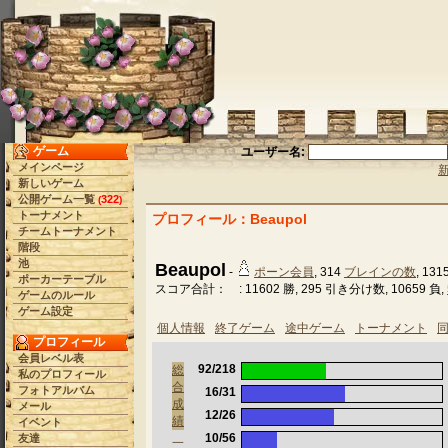
ゲーム
ユーザー名:
メインページ
新しいゲーム
公開ゲーム一覧
322
(
)
トーナメント
プロフィール：Beaupol
チームトーナメント
階段
池
Beaupol
-
ポーン会員
, 314
ブレインの数
, 131
ポーカーテーブル
スコア合計： : 11602 勝, 295 引き分け数, 10659 負,
ゲームのルール
ゲーム設定
個人情報
終了ゲーム
途中ゲーム
トーナメント
プロフィール
会員レベル表
92/218
総
私のプロフィール
合
フォトアルバム
16/31
成
メール
12/26
績
イベント
10/56
友達
一