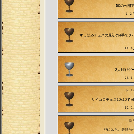
50の公開
2. ２月
すし詰めチェスの最初の4手でク
21. ８
2人対戦ゲ
24. ３
トリ
サイコロチェス10x10
15. ２
落
池に落ち、最終順位