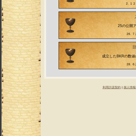
2. １２月
25の公開
26. ７
B
成立したBKRの数値の
28. ６
利用許諾契約
|
個人情報