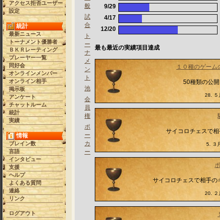
アクセス拒否ユーザー
般
9/29
設定
試
4/17
合
統計
12/20
最新ニュース
ト
トーナメント優勝者
ー
最も最近の実績項目達成
ＢＫＲレーティング
ナ
プレーヤー一覧
メ
同好会
１０種のゲーム
ン
オンラインメンバー
ト
オンライン相手
50種類の公
池
掲示板
28. ５
アンケート
会
チャットルーム
員
統計
権
実績
ポ
サイコロチェスで相
ー
情報
カ
ブレイン数
5. ３月
言語
ー
インタビュー
支援
ヘルプ
サイコロチェスで相手の
よくある質問
連絡
20. ２
リンク
ログアウト