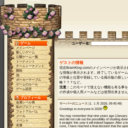
ゲーム
ユーザー名:
メインページ
新しいゲーム
公開ゲーム一覧
トーナメント
ゲストの情報
チームトーナメント
現在BrainKing.comのメインページ
階段
な情報が表示されます。終了しているゲーム
池
の等級と位置や登録している掲示板の新しい
ポーカーテーブル
略？？？など。
ゲームのルール
注意：
このモードで使えない機能も有る事を
ゲーム設定
の作成や個人用メールなどは使用出来ません
プロフィール
会員レベル表
サーバーのニュース
(1. １月 2026, 09:45:48)
私のプロフィール
Greetings to everyone in 2026!
フォトアルバム
You may remember that nine years ago (January
メール
and did not rule out the possibility of shutting dow
イベント
it straight: this year it will indeed happen. After 
友達
cons, I have reached a final decision that the oper