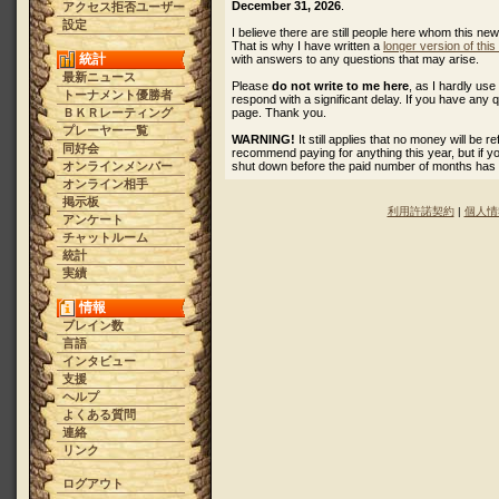
December 31, 2026
.
アクセス拒否ユーザー
設定
I believe there are still people here whom this ne
That is why I have written a
longer version of thi
統計
with answers to any questions that may arise.
最新ニュース
Please
do not write to me here
, as I hardly u
トーナメント優勝者
respond with a significant delay. If you have any 
ＢＫＲレーティング
page. Thank you.
プレーヤー一覧
WARNING!
It still applies that no money will be 
同好会
recommend paying for anything this year, but if 
オンラインメンバー
shut down before the paid number of months has
オンライン相手
掲示板
利用許諾契約
|
個人情
アンケート
チャットルーム
統計
実績
情報
ブレイン数
言語
インタビュー
支援
ヘルプ
よくある質問
連絡
リンク
ログアウト