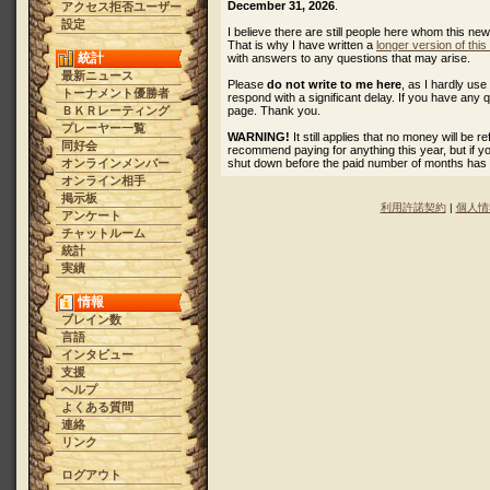
December 31, 2026
.
アクセス拒否ユーザー
設定
I believe there are still people here whom this ne
That is why I have written a
longer version of thi
統計
with answers to any questions that may arise.
最新ニュース
Please
do not write to me here
, as I hardly u
トーナメント優勝者
respond with a significant delay. If you have any 
ＢＫＲレーティング
page. Thank you.
プレーヤー一覧
WARNING!
It still applies that no money will be 
同好会
recommend paying for anything this year, but if 
オンラインメンバー
shut down before the paid number of months has
オンライン相手
掲示板
利用許諾契約
|
個人情
アンケート
チャットルーム
統計
実績
情報
ブレイン数
言語
インタビュー
支援
ヘルプ
よくある質問
連絡
リンク
ログアウト