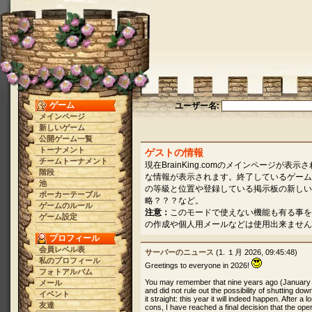
ゲーム
ユーザー名:
メインページ
新しいゲーム
公開ゲーム一覧
トーナメント
ゲストの情報
チームトーナメント
現在BrainKing.comのメインページ
階段
な情報が表示されます。終了しているゲーム
池
の等級と位置や登録している掲示板の新しい
ポーカーテーブル
略？？？など。
ゲームのルール
注意：
このモードで使えない機能も有る事を
ゲーム設定
の作成や個人用メールなどは使用出来ません
プロフィール
会員レベル表
サーバーのニュース
(1. １月 2026, 09:45:48)
私のプロフィール
Greetings to everyone in 2026!
フォトアルバム
You may remember that nine years ago (January
メール
and did not rule out the possibility of shutting dow
イベント
it straight: this year it will indeed happen. After 
友達
cons, I have reached a final decision that the oper