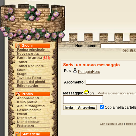
Giochi
Nome utente :
Pagina principale
Registra
Nuova partita
Partite in attesa
324
(
)
Tornei
Scrivi un nuovo messaggio
Tornei a squadre
Scale
Per:
PenguinHero
Stagni
Tavoli da Poker
Regole dei giochi
Argomento:
Editor partite
Messaggio:
(
?
)
Modifica dimensioni area
Profilo
Abbonamenti
Il mio profilo
Album fotografici
Copia nella cartell
Casella postale
Eventi
Utenti amici
Utenti bloccati
Condizioni d'Uso
|
Regole 
Preferenze
Statistiche