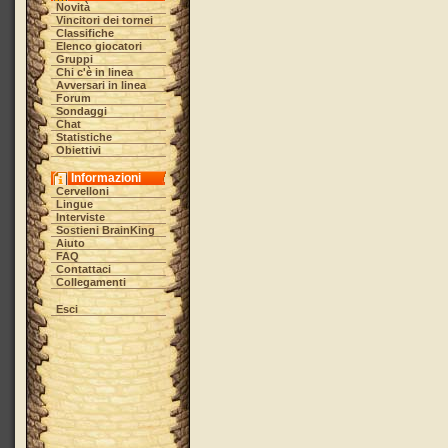
Novità
Vincitori dei tornei
Classifiche
Elenco giocatori
Gruppi
Chi c'è in linea
Avversari in linea
Forum
Sondaggi
Chat
Statistiche
Obiettivi
Informazioni
Cervelloni
Lingue
Interviste
Sostieni BrainKing
Aiuto
FAQ
Contattaci
Collegamenti
Esci