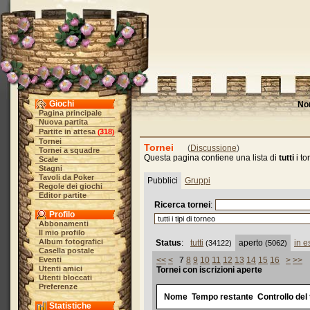
Giochi
No
Pagina principale
Nuova partita
Partite in attesa
318
(
)
Tornei
Tornei
(
Discussione
)
Tornei a squadre
Questa pagina contiene una lista di
tutti
i t
Scale
Stagni
Tavoli da Poker
Pubblici
Gruppi
Regole dei giochi
Editor partite
Ricerca tornei
:
Profilo
Abbonamenti
Il mio profilo
Album fotografici
Status
:
tutti
aperto
in 
(34122)
(5062)
Casella postale
Eventi
<<
<
7
8
9
10
11
12
13
14
15
16
>
>>
Utenti amici
Tornei con iscrizioni aperte
Utenti bloccati
Preferenze
Nome
Tempo restante
Controllo del
Statistiche