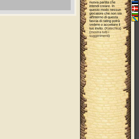
nuova partita che
intendi creare. In
questo modo nessun
giocatore che non sia
all'interno di questa
fascia di rating potrà
vedere o accettare il
tuo invito. (
Katechka
)
(
mostra tutti i
suggerimenti
)