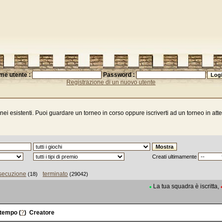
me utente :
Password :
Registrazione di un nuovo utente
ornei esistenti. Puoi guardare un torneo in corso oppure iscriverti ad un torneo in atte
Creati ultimamente
esecuzione
terminato
(18)
(29042)
La tua squadra è iscritta,
 tempo (
?
)
Creatore