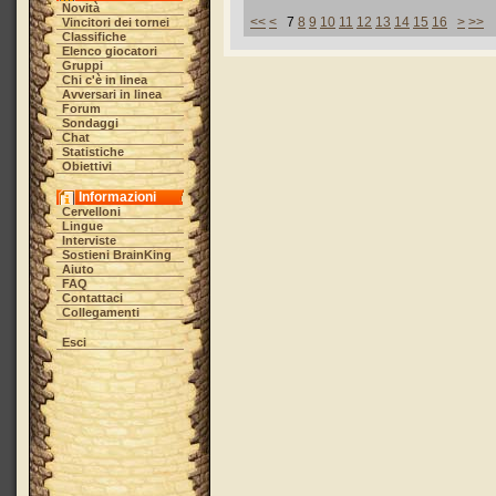
Novità
<<
<
7
8
9
10
11
12
13
14
15
16
>
>>
Vincitori dei tornei
Classifiche
Elenco giocatori
Gruppi
Chi c'è in linea
Avversari in linea
Forum
Sondaggi
Chat
Statistiche
Obiettivi
Informazioni
Cervelloni
Lingue
Interviste
Sostieni BrainKing
Aiuto
FAQ
Contattaci
Collegamenti
Esci