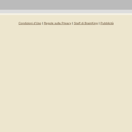
Condizioni d'Uso
|
Regole sulla Privacy
|
Staff di BrainKing
|
Pubblicità