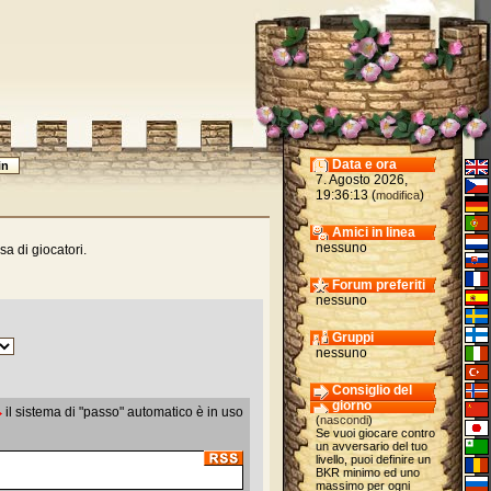
Data e ora
7. Agosto 2026,
19:36:13 (
)
modifica
Amici in linea
nessuno
sa di giocatori.
Forum preferiti
nessuno
Gruppi
nessuno
Consiglio del
giorno
il sistema di "passo" automatico è in uso
(
nascondi
)
Se vuoi giocare contro
un avversario del tuo
livello, puoi definire un
BKR minimo ed uno
massimo per ogni