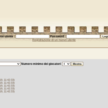
me utente :
Password :
Registrazione di un nuovo utente
Numero minimo dei giocatori
:
9, 11:42:33)
9, 11:42:33)
9, 11:42:33)
9, 11:42:33)
9, 11:42:33)