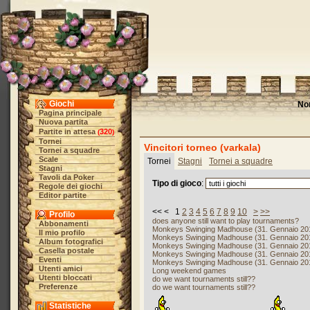
Giochi
No
Pagina principale
Nuova partita
Partite in attesa
320
(
)
Tornei
Vincitori torneo (varkala)
Tornei a squadre
Scale
Tornei
Stagni
Tornei a squadre
Stagni
Tavoli da Poker
Tipo di gioco
:
Regole dei giochi
Editor partite
<< < 1
2
3
4
5
6
7
8
9
10
>
>>
Profilo
does anyone still want to play tournaments?
Abbonamenti
Monkeys Swinging Madhouse (31. Gennaio 201
Il mio profilo
Monkeys Swinging Madhouse (31. Gennaio 201
Album fotografici
Monkeys Swinging Madhouse (31. Gennaio 201
Casella postale
Monkeys Swinging Madhouse (31. Gennaio 201
Eventi
Monkeys Swinging Madhouse (31. Gennaio 201
Utenti amici
Long weekend games
Utenti bloccati
do we want tournaments still??
Preferenze
do we want tournaments still??
Statistiche