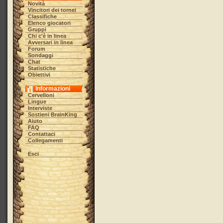
Novità
Vincitori dei tornei
Classifiche
Elenco giocatori
Gruppi
Chi c'è in linea
Avversari in linea
Forum
Sondaggi
Chat
Statistiche
Obiettivi
Informazioni
Cervelloni
Lingue
Interviste
Sostieni BrainKing
Aiuto
FAQ
Contattaci
Collegamenti
Esci