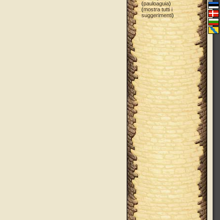
(
pauloaguia
)
(
mostra tutti i
suggerimenti
)