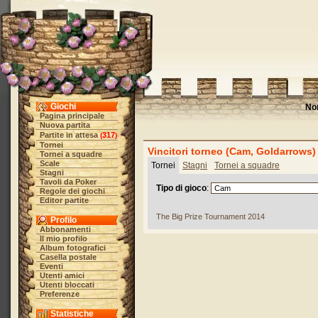
Giochi
No
Pagina principale
Nuova partita
Partite in attesa
317
(
)
Tornei
Vincitori torneo (Cam, Goldarrows)
Tornei a squadre
Scale
Tornei
Stagni
Tornei a squadre
Stagni
Tavoli da Poker
Tipo di gioco
:
Regole dei giochi
Editor partite
The Big Prize Tournament 2014
Profilo
Abbonamenti
Il mio profilo
Album fotografici
Casella postale
Eventi
Utenti amici
Utenti bloccati
Preferenze
Statistiche