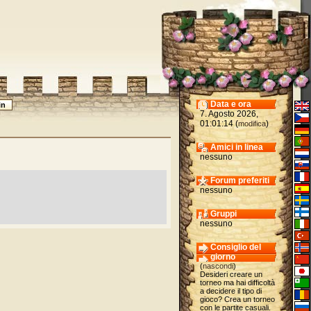
Data e ora
7. Agosto 2026,
01:01:14 (
)
modifica
Amici in linea
nessuno
Forum preferiti
nessuno
Gruppi
nessuno
Consiglio del
giorno
(
nascondi
)
Desideri creare un
torneo ma hai difficoltà
a decidere il tipo di
gioco? Crea un torneo
con le partite casuali.