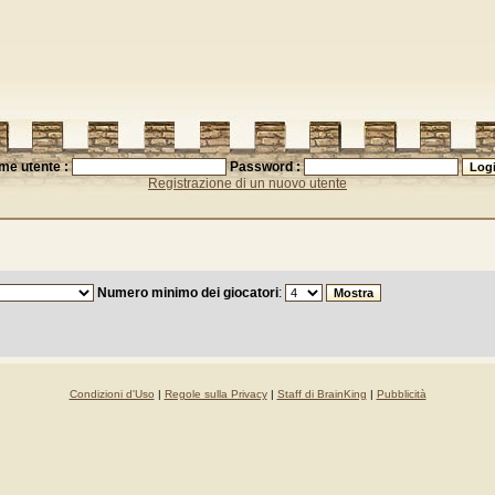
me utente :
Password :
Registrazione di un nuovo utente
Numero minimo dei giocatori
:
Condizioni d'Uso
|
Regole sulla Privacy
|
Staff di BrainKing
|
Pubblicità