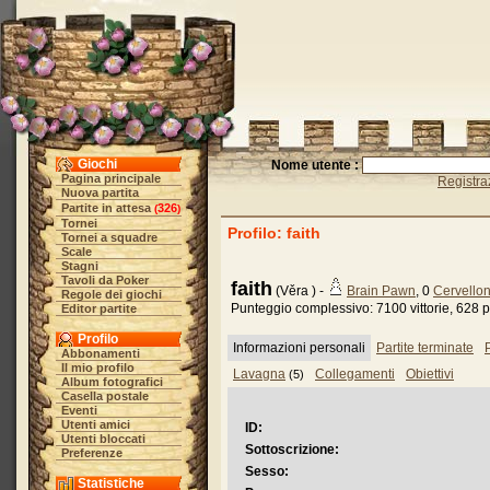
Giochi
Nome utente :
Pagina principale
Registra
Nuova partita
Partite in attesa
326
(
)
Tornei
Profilo: faith
Tornei a squadre
Scale
Stagni
Tavoli da Poker
faith
(Věra ) -
Brain Pawn
, 0
Cervellon
Regole dei giochi
Punteggio complessivo: 7100 vittorie, 628 p
Editor partite
Profilo
Informazioni personali
Partite terminate
P
Abbonamenti
Il mio profilo
Lavagna
Collegamenti
Obiettivi
(5)
Album fotografici
Casella postale
Eventi
Utenti amici
ID:
Utenti bloccati
Sottoscrizione:
Preferenze
Sesso:
Statistiche