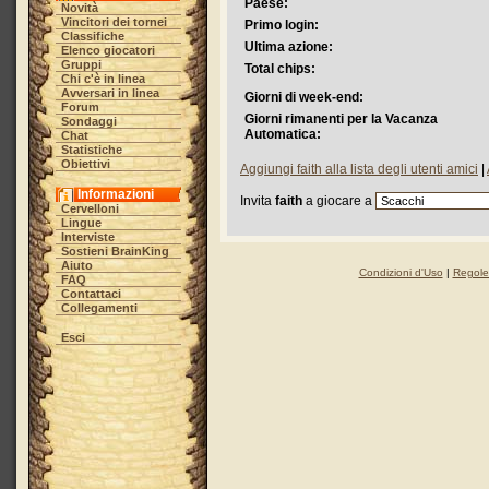
Paese:
Novità
Vincitori dei tornei
Primo login:
Classifiche
Ultima azione:
Elenco giocatori
Gruppi
Total chips:
Chi c'è in linea
Avversari in linea
Giorni di week-end:
Forum
Giorni rimanenti per la Vacanza
Sondaggi
Automatica:
Chat
Statistiche
Obiettivi
Aggiungi faith alla lista degli utenti amici
|
Informazioni
Invita
faith
a giocare a
Cervelloni
Lingue
Interviste
Sostieni BrainKing
Aiuto
Condizioni d'Uso
|
Regole 
FAQ
Contattaci
Collegamenti
Esci