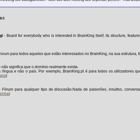
ci:
gi
- Board for everybody who is interested in BrainKing itself, its structure, featu
Forum para todos aqueles que estão interessados no BrainKing, na sua estrutura, f
e não significa que o domínio realmente exista.
a língua e não o país. Por exemplo, BrainKing.pt é para todos os utilizadores 
aria
)
 Fórum para qualquer tipo de discussão.Nada de palavrões, insultos, conversa
xinha
)