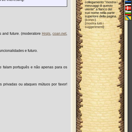
collegamento “mostra i
messaggi di questo
utente” a fianco del
suo nome nella parte
superiore della pagina.
(
konec
)
(
mostra tutti i
suggerimenti
)
res and future. (moderatore
Hrqls
,
coan.net
,
uncionalidades e futuro.
que falam português e não apenas para os
s privadas ou ataques mútuos por favor!