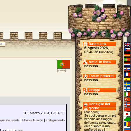
Data e ora
6. Agosto 2026,
03:40:36 (
)
modifica
Amici in linea
nessuno
(news)
Forum preferiti
nessuno
Gruppi
nessuno
Consiglio del
giorno
(
nascondi
)
31. Marzo 2019, 19:34:58
Se vuoi cercare un più
vecchio messaggio
|
|
 questo utente
Mostra la serie
collegamento
dell'utente selezionato,
clicca sopra il suo
profilo ed usa il
be interesting.