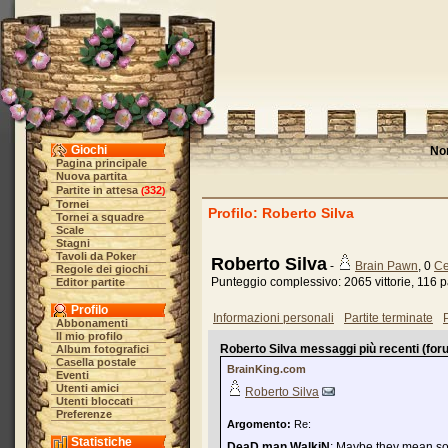
Giochi
No
Pagina principale
Nuova partita
Partite in attesa
332
(
)
Tornei
Profilo: Roberto Silva
Tornei a squadre
Scale
Stagni
Tavoli da Poker
Roberto Silva
-
Brain Pawn
, 0
Ce
Regole dei giochi
Punteggio complessivo: 2065 vittorie, 116 pa
Editor partite
Profilo
Informazioni personali
Partite terminate
P
Abbonamenti
Il mio profilo
Roberto Silva messaggi più recenti (foru
Album fotografici
Casella postale
BrainKing.com
Eventi
Utenti amici
Roberto Silva
Utenti bloccati
Preferenze
Argomento:
Re:
Statistiche
DeaD man WalkiN
: Maybe they mean so