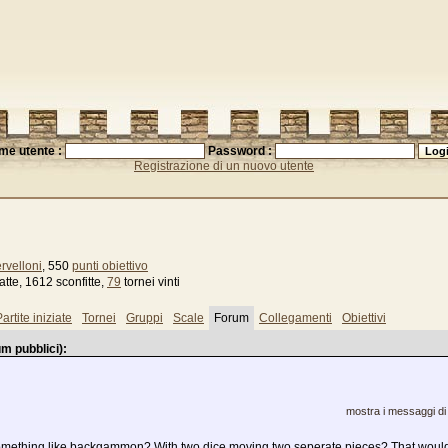
me utente :
Password :
Registrazione di un nuovo utente
rvelloni
, 550
punti obiettivo
tte, 1612 sconfitte,
79
tornei vinti
artite iniziate
Tornei
Gruppi
Scale
Forum
Collegamenti
Obiettivi
m pubblici):
mostra i messaggi di
mething like backgammon? With two dice moving two seperate pieces? That would 