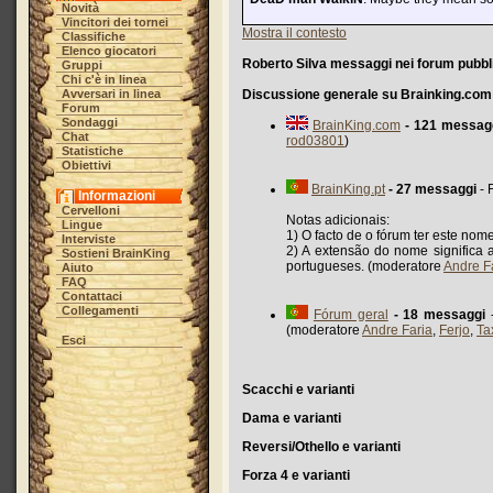
Novità
Vincitori dei tornei
Mostra il contesto
Classifiche
Elenco giocatori
Roberto Silva messaggi nei forum pubbli
Gruppi
Chi c'è in linea
Avversari in linea
Discussione generale su Brainking.com
Forum
Sondaggi
BrainKing.com
- 121 messag
Chat
rod03801
)
Statistiche
Obiettivi
BrainKing.pt
- 27 messaggi
- 
Informazioni
Cervelloni
Notas adicionais:
Lingue
1) O facto de o fórum ter este nom
Interviste
2) A extensão do nome significa 
Sostieni BrainKing
portugueses. (moderatore
Andre F
Aiuto
FAQ
Contattaci
Collegamenti
Fórum geral
- 18 messaggi
-
(moderatore
Andre Faria
,
Ferjo
,
Ta
Esci
Scacchi e varianti
Dama e varianti
Reversi/Othello e varianti
Forza 4 e varianti