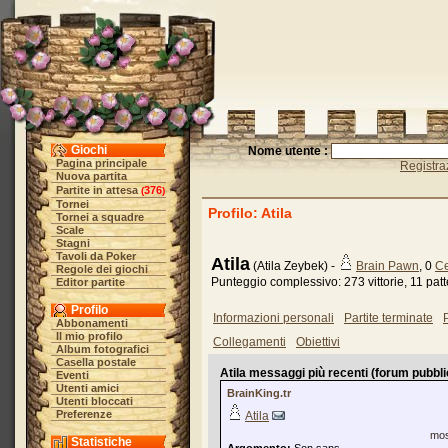
Giochi
Nome utente :
Pagina principale
Registra
Nuova partita
Partite in attesa
376
(
)
Tornei
Profilo: Atila
Tornei a squadre
Scale
Stagni
Tavoli da Poker
Atila
(Atila Zeybek) -
Brain Pawn
, 0
Ce
Regole dei giochi
Punteggio complessivo: 273 vittorie, 11 patte
Editor partite
Profilo
Informazioni personali
Partite terminate
P
Abbonamenti
Il mio profilo
Collegamenti
Obiettivi
Album fotografici
Casella postale
Atila messaggi più recenti (forum pubblic
Eventi
Utenti amici
BrainKing.tr
Utenti bloccati
Preferenze
Atila
mos
Statistiche