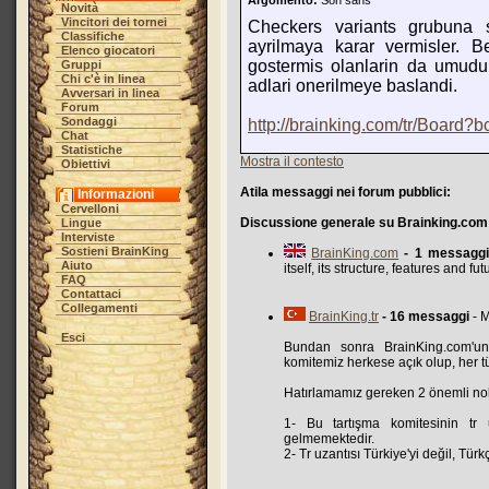
Argomento:
Son sans
Novità
Vincitori dei tornei
Checkers variants grubuna 
Classifiche
ayrilmaya karar vermisler. 
Elenco giocatori
gostermis olanlarin da umudu
Gruppi
Chi c'è in linea
adlari onerilmeye baslandi.
Avversari in linea
Forum
Sondaggi
http://brainking.com/tr/Board?
Chat
Statistiche
Mostra il contesto
Obiettivi
Atila messaggi nei forum pubblici:
Informazioni
Cervelloni
Discussione generale su Brainking.com
Lingue
Interviste
Sostieni BrainKing
BrainKing.com
- 1 messagg
Aiuto
itself, its structure, features and f
FAQ
Contattaci
Collegamenti
BrainKing.tr
- 16 messaggi
- M
Esci
Bundan sonra BrainKing.com'un t
komitemiz herkese açık olup, her tü
Hatırlamamız gereken 2 önemli nok
1- Bu tartışma komitesinin tr
gelmemektedir.
2- Tr uzantısı Türkiye'yi değil, Tü