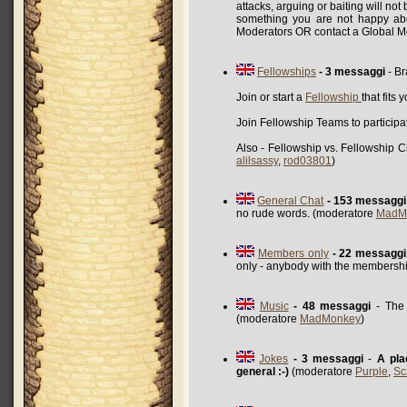
attacks, arguing or baiting will not
something you are not happy abo
Moderators OR contact a Global 
Fellowships
- 3 messaggi
- Br
Join or start a
Fellowship
that fits 
Join Fellowship Teams to participa
Also - Fellowship vs. Fellowship 
alilsassy
,
rod03801
)
General Chat
- 153 messaggi
no rude words. (moderatore
MadM
Members only
- 22 messaggi
only - anybody with the membershi
Music
- 48 messaggi
- The 
(moderatore
MadMonkey
)
Jokes
- 3 messaggi
-
A pla
general :-)
(moderatore
Purple
,
Sc