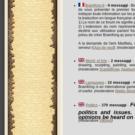
BrainKing.fr
- 6 messaggi
- Bi
de vous présenter le premier fo
indiquer toute information sur les j
la traduction en langue française d
1) Le nom de ce forum ne signifie
2) L'extension du nom représente
destiné aux utilisateur parlant fr
prévu de créer BrainKing.qc pour le
A la demande de l'ami Marfitalu, 
serveur (
Quoi de neuf
). (moderato
World of Arts
- 2 messaggi
- 
drawing, sculpting, painting, w
(moderatore
ScarletRose
,
Apaleun
Languages
- 10 messaggi
- A
BrainKing is an international gam
of useful. (moderatore
Walter Mon
F
Politics
- 379 messaggi
-
politics and issues
opinions be heard on 
(moderatore
Vikings
)