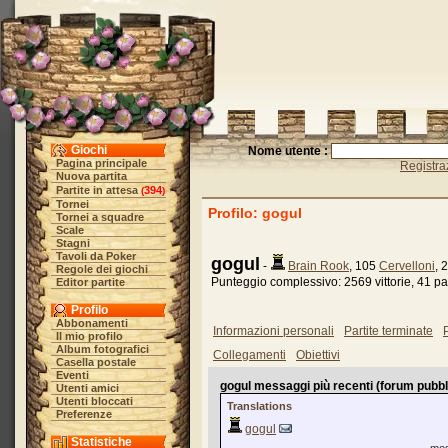
Giochi
Nome utente :
Pagina principale
Registra
Nuova partita
Partite in attesa
394
(
)
Tornei
Profilo: gogul
Tornei a squadre
Scale
Stagni
Tavoli da Poker
gogul
-
Brain Rook
, 105
Cervelloni
, 
Regole dei giochi
Punteggio complessivo: 2569 vittorie, 41 pat
Editor partite
Profilo
Abbonamenti
Informazioni personali
Partite terminate
P
Il mio profilo
Album fotografici
Collegamenti
Obiettivi
Casella postale
Eventi
gogul messaggi più recenti (forum pubbli
Utenti amici
Utenti bloccati
Translations
Preferenze
gogul
Statistiche