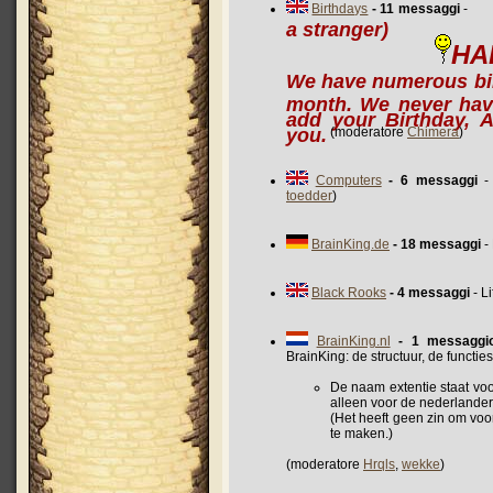
Birthdays
- 11 messaggi
a stranger)
HA
We have numerous bir
month. We never hav
add your Birthday, A
you.
(moderatore
Chimera
)
Computers
- 6 messaggi
- 
toedder
)
BrainKing.de
- 18 messaggi
-
Black Rooks
- 4 messaggi
- L
BrainKing.nl
- 1 messaggi
BrainKing: de structuur, de functie
De naam extentie staat voor
alleen voor de nederlander
(Het heeft geen zin om voo
te maken.)
(moderatore
Hrqls
,
wekke
)