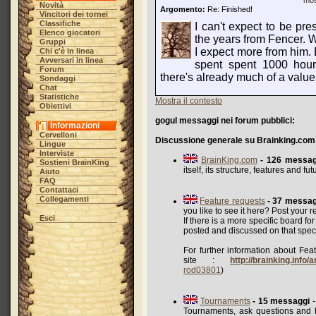
mos
Novità
Argomento:
Re: Finished!
Vincitori dei tornei
Classifiche
I can't expect to be pre
Elenco giocatori
the years from Fencer. W
Gruppi
I expect more from him.
Chi c'è in linea
Avversari in linea
spent spent 1000 hours
Forum
there's already much of a value 
Sondaggi
Chat
Statistiche
Mostra il contesto
Obiettivi
gogul messaggi nei forum pubblici:
Informazioni
Cervelloni
Discussione generale su Brainking.com
Lingue
Interviste
BrainKing.com
- 126 messag
Sostieni BrainKing
itself, its structure, features and f
Aiuto
FAQ
Contattaci
Collegamenti
Feature requests
- 37 messag
you like to see it here? Post your r
Esci
If there is a more specific board fo
posted and discussed on that speci
For further information about Feat
site :
http://brainking.info
rod03801
)
Tournaments
- 15 messaggi
-
Tournaments, ask questions and h