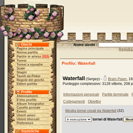
Giochi
Nome utente :
Pagina principale
Registra
Nuova partita
Partite in attesa
322
(
)
Tornei
Profilo: Waterfall
Tornei a squadre
Scale
Stagni
Tavoli da Poker
Waterfall
(Sergey) -
Brain Pawn
, 1
Regole dei giochi
Punteggio complessivo: 3128 vittorie, 208 p
Editor partite
Profilo
Informazioni personali
Partite terminate
P
Abbonamenti
Il mio profilo
Collegamenti
Obiettivi
Album fotografici
Casella postale
Mostra tornei creati da Waterfall
(32)
Eventi
Utenti amici
Utenti bloccati
tornei di Waterfall:
Preferenze
Statistiche