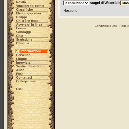
Novità
stagni di Waterfall:
Vincitori dei tornei
Classifiche
Nessuno.
Elenco giocatori
Gruppi
Chi c'è in linea
Avversari in linea
Condizioni d'Uso
|
Regole 
Forum
Sondaggi
Chat
Statistiche
Obiettivi
Informazioni
Cervelloni
Lingue
Interviste
Sostieni BrainKing
Aiuto
FAQ
Contattaci
Collegamenti
Esci