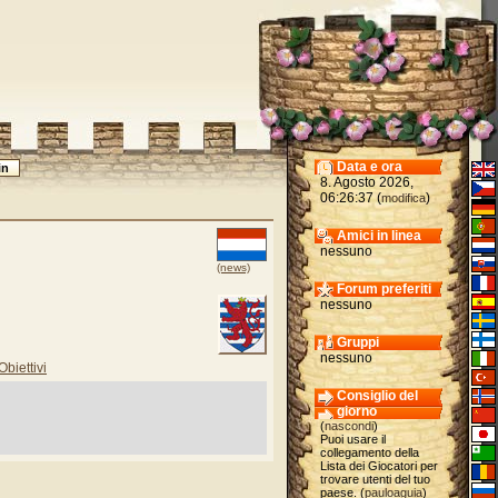
Data e ora
8. Agosto 2026,
06:26:37 (
)
modifica
Amici in linea
nessuno
(news)
Forum preferiti
nessuno
Gruppi
nessuno
Obiettivi
Consiglio del
giorno
(
nascondi
)
Puoi usare il
collegamento della
Lista dei Giocatori per
trovare utenti del tuo
paese. (
pauloaguia
)