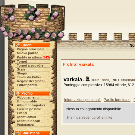
Giochi
No
Pagina principale
Nuova partita
Partite in attesa
343
(
)
Tornei
Profilo: varkala
Tornei a squadre
Scale
Stagni
Tavoli da Poker
varkala
-
Brain Rook
, 190
Cervelloni
Regole dei giochi
Punteggio complessivo: 15984 vittorie, 612 
Editor partite
Profilo
Abbonamenti
Informazioni personali
Partite terminate
P
Il mio profilo
Album fotografici
Nessun collegamento disponibile.
Casella postale
Eventi
Utenti amici
The most recent profile links
Utenti bloccati
Preferenze
Statistiche