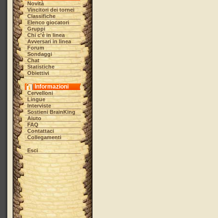
Novità
Vincitori dei tornei
Classifiche
Elenco giocatori
Gruppi
Chi c'è in linea
Avversari in linea
Forum
Sondaggi
Chat
Statistiche
Obiettivi
Informazioni
Cervelloni
Lingue
Interviste
Sostieni BrainKing
Aiuto
FAQ
Contattaci
Collegamenti
Esci