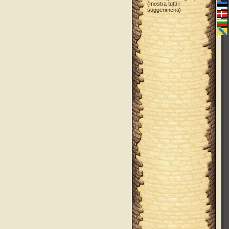
(
mostra tutti i
suggerimenti
)