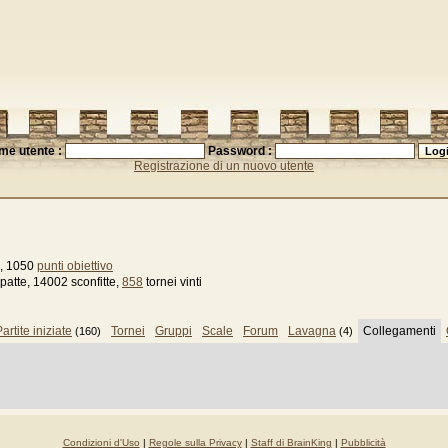
me utente :
Password :
Registrazione di un nuovo utente
, 1050
punti obiettivo
patte, 14002 sconfitte,
858
tornei vinti
artite iniziate
Tornei
Gruppi
Scale
Forum
Lavagna
Collegamenti
(160)
(4)
Condizioni d'Uso
|
Regole sulla Privacy
|
Staff di BrainKing
|
Pubblicità