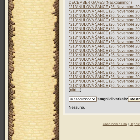
DECEMBER GAMES (Nackgammon)
*213*NULOVÁ ŠANCE (26. Novembre 2024,
*213*NULOVÁ ŠANCE (26. Novembre 2024
*213*NULOVÁ ŠANCE (26. Novembre 2024, 
*213*NULOVÁ ŠANCE (26. Novembre 2024,
*213*NULOVÁ ŠANCE (26. Novembre 2024, 
*213*NULOVÁ ŠANCE (26. Novembre 2024,
*213*NULOVÁ ŠANCE (26. Novembre 2024
*213*NULOVÁ ŠANCE (26. Novembre 2024, 
*213*NULOVÁ ŠANCE (26. Novembre 2024, 
*213*NULOVÁ ŠANCE (26. Novembre 2024,
*213*NULOVÁ ŠANCE (26. Novembre 202
*213*NULOVÁ ŠANCE (26. Novembre 2024,
*213*NULOVÁ ŠANCE (26. Novembre 2024
*213*NULOVÁ ŠANCE (26. Novembre 202
*213*NULOVÁ ŠANCE (26. Novembre 202
*213*NULOVÁ ŠANCE (26. Novembre 202
*213*NULOVÁ ŠANCE (26. Novembre 2024
*213*NULOVÁ ŠANCE (26. Novembre 2024,
*213*NULOVÁ ŠANCE (26. Novembre 2024, 
(
altri ...
)
stagni di varkala:
Nessuno.
Condizioni d'Uso
|
Regole 