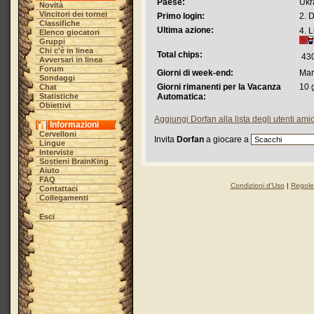
Paese:
Ukr
Novità
Vincitori dei tornei
Primo login:
2. 
Classifiche
Ultima azione:
4. 
Elenco giocatori
Gruppi
Chi c'è in linea
Total chips:
43
Avversari in linea
Forum
Giorni di week-end:
Mar
Sondaggi
Giorni rimanenti per la Vacanza
10 
Chat
Statistiche
Automatica:
Obiettivi
Aggiungi Dorfan alla lista degli utenti amic
Informazioni
Cervelloni
Invita
Dorfan
a giocare a
Lingue
Interviste
Sostieni BrainKing
Aiuto
FAQ
Condizioni d'Uso
|
Regole 
Contattaci
Collegamenti
Esci