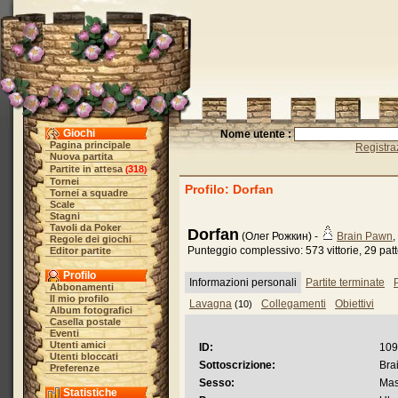
Giochi
Nome utente :
Pagina principale
Registra
Nuova partita
Partite in attesa
318
(
)
Tornei
Profilo: Dorfan
Tornei a squadre
Scale
Stagni
Tavoli da Poker
Dorfan
(Олег Рожкин) -
Brain Pawn
,
Regole dei giochi
Punteggio complessivo: 573 vittorie, 29 patt
Editor partite
Profilo
Informazioni personali
Partite terminate
P
Abbonamenti
Il mio profilo
Lavagna
Collegamenti
Obiettivi
(10)
Album fotografici
Casella postale
Eventi
Utenti amici
ID:
109
Utenti bloccati
Sottoscrizione:
Bra
Preferenze
Sesso:
Mas
Statistiche