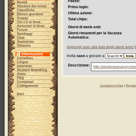
Paese:
Novità
Vincitori dei tornei
Primo login:
Classifiche
Ultima azione:
Elenco giocatori
Gruppi
Total chips:
Chi c'è in linea
Avversari in linea
Giorni di week-end:
Forum
Giorni rimanenti per la Vacanza
Sondaggi
Automatica:
Chat
Statistiche
Obiettivi
Aggiungi saxo alla lista degli utenti amici
Informazioni
Invita
saxo
a giocare a
Cervelloni
Lingue
Descrizione:
Interviste
http://sportoveanalyzy.mo
Sostieni BrainKing
Aiuto
FAQ
Contattaci
Collegamenti
Condizioni d'Uso
|
Regole 
Esci