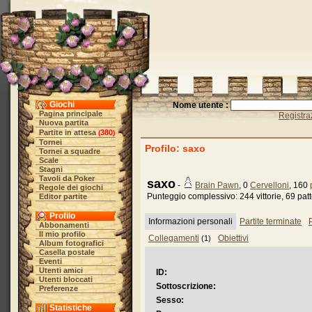
Giochi
Nome utente :
Pagina principale
Registra
Nuova partita
Partite in attesa
380
(
)
Tornei
Profilo: saxo
Tornei a squadre
Scale
Stagni
Tavoli da Poker
saxo
-
Brain Pawn
, 0
Cervelloni
, 160
Regole dei giochi
Punteggio complessivo: 244 vittorie, 69 patte,
Editor partite
Profilo
Informazioni personali
Partite terminate
P
Abbonamenti
Il mio profilo
Collegamenti
Obiettivi
(1)
Album fotografici
Casella postale
Eventi
Utenti amici
ID:
Utenti bloccati
Sottoscrizione:
Preferenze
Sesso:
Statistiche