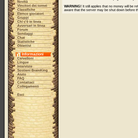
Novità
Vincitori dei tornei
WARNING!
It still applies that no money will be
Classifiche
aware that the server may be shut down before t
Elenco giocatori
Gruppi
Chi c'è in linea
Avversari in linea
Forum
Sondaggi
Chat
Statistiche
Obiettivi
Informazioni
Cervelloni
Lingue
Interviste
Sostieni BrainKing
Aiuto
FAQ
Contattaci
Collegamenti
Esci