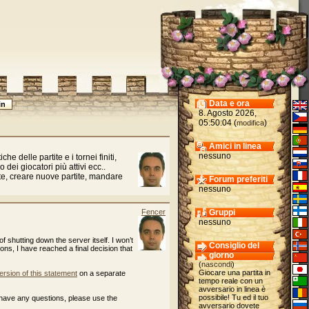
Data e ora
8. Agosto 2026,
05:50:04 (
)
modifica
Amici in linea
nessuno
che delle partite e i tornei finiti,
dei giocatori più attivi ecc..
te, creare nuove partite, mandare
Forum preferiti
nessuno
Fencer
Gruppi
nessuno
of shutting down the server itself. I won’t
Consiglio del
cons, I have reached a final decision that
giorno
(
nascondi
)
Giocare una partita in
ersion of this statement
on a separate
tempo reale con un
avversario in linea è
possibile! Tu ed il tuo
 have any questions, please use the
avversario dovete