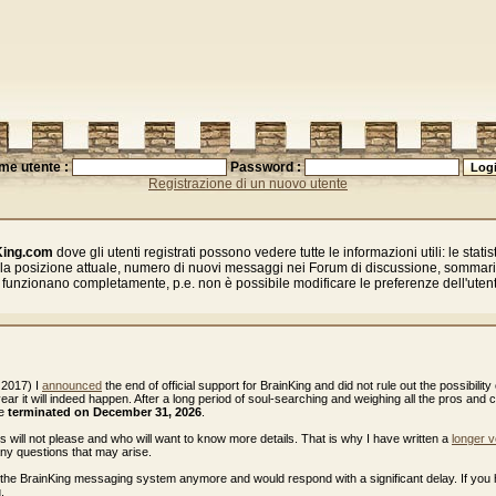
me utente :
Password :
Registrazione di un nuovo utente
King.com
dove gli utenti registrati possono vedere tutte le informazioni utili: le statisti
della posizione attuale, numero di nuovi messaggi nei Forum di discussione, sommario 
funzionano completamente, p.e. non è possibile modificare le preferenze dell'uten
 2017) I
announced
the end of official support for BrainKing and did not rule out the possibility 
 year it will indeed happen. After a long period of soul-searching and weighing all the pros and 
be
terminated on December 31, 2026
.
ws will not please and who will want to know more details. That is why I have written a
longer v
any questions that may arise.
e the BrainKing messaging system anymore and would respond with a significant delay. If you
.