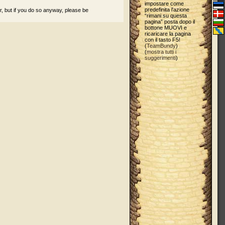
impostare come
predefinita l'azione
r, but if you do so anyway, please be
“rimani su questa
pagina” posta dopo il
bottone MUOVI e
ricaricare la pagina
con il tasto F5!
(
TeamBundy
)
(
mostra tutti i
suggerimenti
)