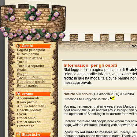
Giochi
No
Pagina principale
Nuova partita
Partite in attesa
Tornei
Informazioni per gli ospiti
Tornei a squadre
Stai leggendo la pagina principale di
Brain
Scale
Stagni
l'elenco delle partite iniziate, valutazione 
Tavoli da Poker
Nota:
In questa modalità alcune pagine non 
Regole dei giochi
messaggi privati.
Editor partite
Profilo
Notizie sul server
(1. Gennaio 2026, 09:45:48)
Abbonamenti
Greetings to everyone in 2026!
Il mio profilo
Album fotografici
You may remember that nine years ago (January
Casella postale
beat around the bush and will say it straight: this
the operation of BrainKing in its current form will 
Eventi
Utenti amici
I believe there are still people here whom this ne
Utenti bloccati
page, which I will keep updating with answers to 
Preferenze
Please
do not write to me here
, as I hardly us
Statistiche
contact details on the mentioned page. Thank you