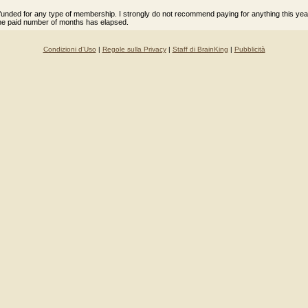
 refunded for any type of membership. I strongly do not recommend paying for anything this yea
he paid number of months has elapsed.
Condizioni d'Uso
|
Regole sulla Privacy
|
Staff di BrainKing
|
Pubblicità