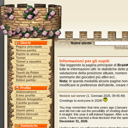
Giochi
Nome utente :
Pagina principale
Registra
Nuova partita
Partite in attesa
Tornei
Informazioni per gli ospiti
Tornei a squadre
Stai leggendo la pagina principale di
Brain
Scale
Stagni
tutte le informazioni utili: le statistiche delle pa
Tavoli da Poker
valutazione della posizione attuale, numero
Regole dei giochi
sommario dei giocatori più attivi ecc..
Editor partite
Nota:
In questa modalità alcune pagine non
modificare le preferenze dell'utente, creare
Profilo
Abbonamenti
Il mio profilo
Notizie sul server
(1. Gennaio 2026, 09:45:48)
Album fotografici
Greetings to everyone in 2026!
Casella postale
Eventi
You may remember that nine years ago (January
Utenti amici
and did not rule out the possibility of shutting dow
Utenti bloccati
it straight: this year it will indeed happen. After 
Preferenze
cons, I have reached a final decision that the oper
December 31, 2026
.
Statistiche