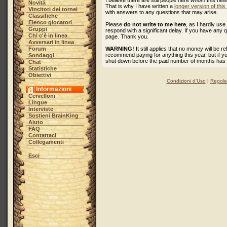
I believe there are still people here whom this ne
Novità
That is why I have written a
longer version of thi
Vincitori dei tornei
with answers to any questions that may arise.
Classifiche
Elenco giocatori
Please
do not write to me here
, as I hardly u
Gruppi
respond with a significant delay. If you have any 
Chi c'è in linea
page. Thank you.
Avversari in linea
Forum
WARNING!
It still applies that no money will be 
recommend paying for anything this year, but if 
Sondaggi
shut down before the paid number of months has
Chat
Statistiche
Obiettivi
Condizioni d'Uso
|
Regole 
Informazioni
Cervelloni
Lingue
Interviste
Sostieni BrainKing
Aiuto
FAQ
Contattaci
Collegamenti
Esci