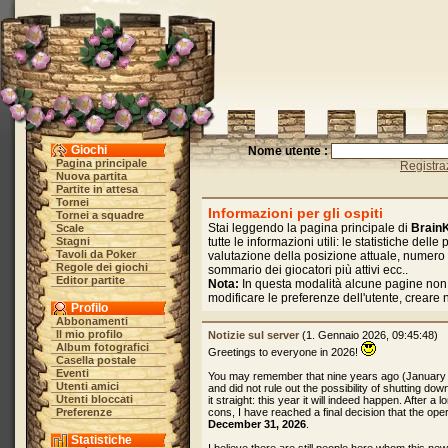
Giochi
Nome utente :
Pagina principale
Registra
Nuova partita
Partite in attesa
Tornei
Informazioni per gli ospiti
Tornei a squadre
Stai leggendo la pagina principale di
Brain
Scale
Stagni
tutte le informazioni utili: le statistiche delle pa
Tavoli da Poker
valutazione della posizione attuale, numero
Regole dei giochi
sommario dei giocatori più attivi ecc..
Editor partite
Nota:
In questa modalità alcune pagine non
modificare le preferenze dell'utente, creare
Profilo
Abbonamenti
Il mio profilo
Notizie sul server
(1. Gennaio 2026, 09:45:48)
Album fotografici
Greetings to everyone in 2026!
Casella postale
Eventi
You may remember that nine years ago (January
Utenti amici
and did not rule out the possibility of shutting dow
Utenti bloccati
it straight: this year it will indeed happen. After 
Preferenze
cons, I have reached a final decision that the oper
December 31, 2026
.
Statistiche