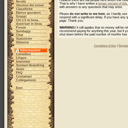
I believe there are still people here whom this ne
Novità
That is why I have written a
longer version of thi
Vincitori dei tornei
with answers to any questions that may arise.
Classifiche
Elenco giocatori
Please
do not write to me here
, as I hardly u
Gruppi
respond with a significant delay. If you have any 
Chi c'è in linea
page. Thank you.
Avversari in linea
Forum
WARNING!
It still applies that no money will be 
recommend paying for anything this year, but if 
Sondaggi
shut down before the paid number of months has
Chat
Statistiche
Obiettivi
Condizioni d'Uso
|
Regole 
Informazioni
Cervelloni
Lingue
Interviste
Sostieni BrainKing
Aiuto
FAQ
Contattaci
Collegamenti
Esci