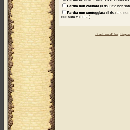
Partita non valutata
(il risultato non sa
Partita non conteggiata
(il risultato non
non sarà valutata.)
Condizioni d'Uso
|
Regole 