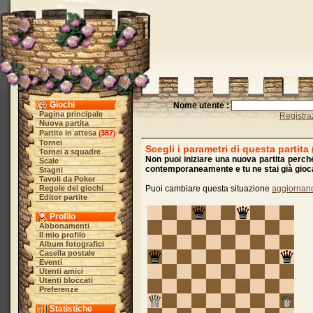
Giochi
Nome utente :
Pagina principale
Registra
Nuova partita
Partite in attesa
387
(
)
Tornei
Scegli i parametri di questa partita
Tornei a squadre
Non puoi iniziare una nuova partita perché 
Scale
contemporaneamente e tu ne stai già giocand
Stagni
Tavoli da Poker
Regole dei giochi
Puoi cambiare questa situazione
aggiornan
Editor partite
Profilo
Abbonamenti
Il mio profilo
Album fotografici
Casella postale
Eventi
Utenti amici
Utenti bloccati
Preferenze
Statistiche