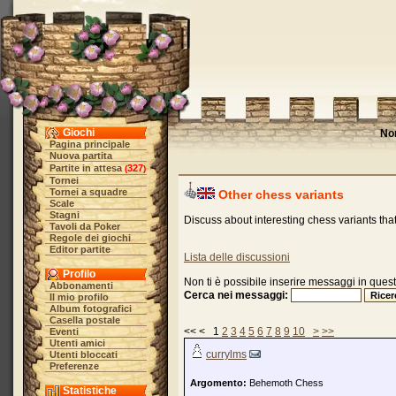
Giochi
No
Pagina principale
Nuova partita
Partite in attesa
327
(
)
Tornei
Tornei a squadre
Other chess variants
Scale
Stagni
Discuss about interesting chess variants tha
Tavoli da Poker
Regole dei giochi
Editor partite
Lista delle discussioni
Profilo
Non ti è possibile inserire messaggi in questo
Abbonamenti
Cerca nei messaggi:
Il mio profilo
Album fotografici
Casella postale
<< < 1
2
3
4
5
6
7
8
9
10
>
>>
Eventi
Utenti amici
currylms
Utenti bloccati
Preferenze
Argomento:
Behemoth Chess
Statistiche