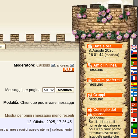
Data e ora
8. Agosto 2026,
16:01:44 (
)
modifica
Moderatore:
Caissus
Amici in linea
,
andreas
nessuno
Forum preferiti
nessuno
Messaggi per pagina:
Gruppi
nessuno
Modalità:
Chiunque può inviare messaggi
Consiglio del
giorno
Mostra per primi i messaggi meno recenti
(
nascondi
)
12. Ottobre 2025, 17:25:45
Se clicchi sopra il
nome del giocatore e
|
poi clicchi sulle partite
ostra i messaggi di questo utente
collegamento
terminate avrete una
lista delle partite che