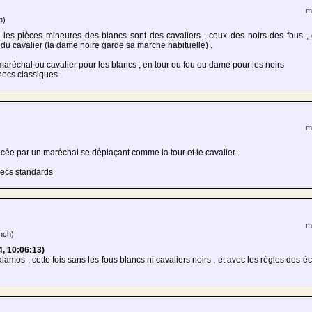
m
h)
les pièces mineures des blancs sont des cavaliers , ceux des noirs des fous 
 du cavalier (la dame noire garde sa marche habituelle) .
aréchal ou cavalier pour les blancs , en tour ou fou ou dame pour les noirs
hecs classiques .
m
cée par un maréchal se déplaçant comme la tour et le cavalier .
checs standards
m
nch)
4, 10:06:13)
amos , cette fois sans les fous blancs ni cavaliers noirs , et avec les règles des