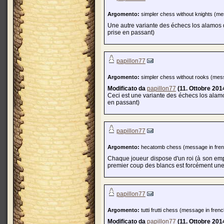
Argomento:
simpler chess without knights (me
Une autre variante des échecs los alamos q
prise en passant)
papillon77
Argomento:
simpler chess without rooks (mess
Modificato da
papillon77
(11. Ottobre 201
Ceci est une variante des échecs los alamo
en passant)
papillon77
Argomento:
hecatomb chess (message in fren
Chaque joueur dispose d'un roi (à son emp
premier coup des blancs est forcément une 
papillon77
Argomento:
tutti frutti chess (message in frenc
Modificato da
papillon77
(11. Ottobre 201