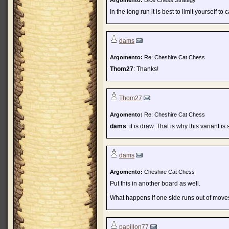
Argomento:
Dice Chess Strategy
In the long run it is best to limit yourself 
dams
Argomento:
Re: Cheshire Cat Chess
Thom27
: Thanks!
Thom27
Argomento:
Re: Cheshire Cat Chess
dams
: it is draw. That is why this variant
dams
Argomento:
Cheshire Cat Chess
Put this in another board as well.
What happens if one side runs out of moves,
papillon77