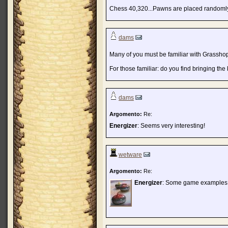
Chess 40,320...Pawns are placed randoml
dams
Many of you must be familiar with Grasshopp
For those familiar: do you find bringing the k
dams
Argomento:
Re:
Energizer
: Seems very interesting!
wetware
Argomento:
Re:
Energizer
: Some game examples p