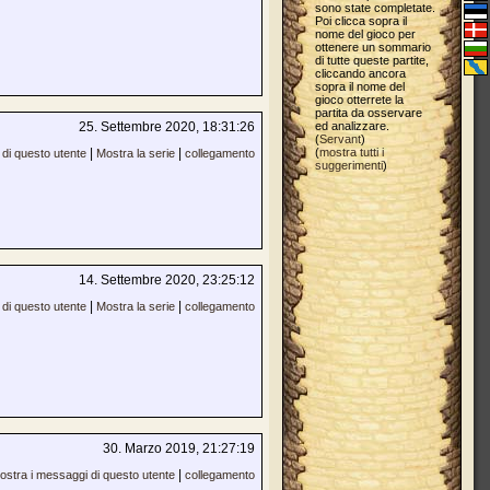
sono state completate.
Poi clicca sopra il
nome del gioco per
ottenere un sommario
di tutte queste partite,
cliccando ancora
sopra il nome del
gioco otterrete la
partita da osservare
25. Settembre 2020, 18:31:26
ed analizzare.
(
Servant
)
|
|
(
mostra tutti i
di questo utente
Mostra la serie
collegamento
suggerimenti
)
14. Settembre 2020, 23:25:12
|
|
di questo utente
Mostra la serie
collegamento
30. Marzo 2019, 21:27:19
|
ostra i messaggi di questo utente
collegamento