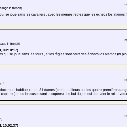
m
ssage in french)
ui se joue sans les cavaliers , avec les mêmes règles que les échecs los alamos 
m
age in french)
4, 09:10:17)
s qui se joue sans les tours , et les règles sont ceux des échecs los alamos (ni pi
m
ch)
lacement habituel) et de 31 dames (partout ailleurs sur les quatre premières rang
capture (toutes les cases sont occupées) . Le but du jeu est de mater le roi adve
m
h)
4, 10:02:37)