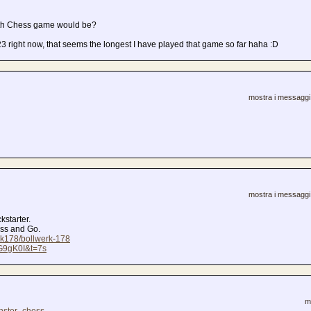
oth Chess game would be?
23 right now, that seems the longest I have played that game so far haha :D
mostra i messaggi 
mostra i messaggi 
starter.
ss and Go.
erk178/bollwerk-178
G9gK0I&t=7s
m