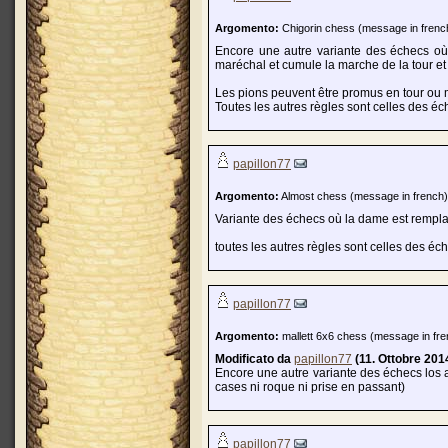
Argomento:
Chigorin chess (message in frenc
Encore une autre variante des échecs où 
maréchal et cumule la marche de la tour et
Les pions peuvent être promus en tour ou m
Toutes les autres règles sont celles des éc
papillon77
Argomento:
Almost chess (message in french)
Variante des échecs où la dame est rempla
toutes les autres règles sont celles des é
papillon77
Argomento:
mallett 6x6 chess (message in fre
Modificato da
papillon77
(11. Ottobre 201
Encore une autre variante des échecs los al
cases ni roque ni prise en passant)
papillon77