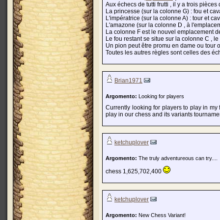
Aux échecs de tutti frutti , il y a trois pi
La princesse (sur la colonne G) : fou et cav
L'impératrice (sur la colonne A) : tour et ca
L'amazone (sur la colonne D , à l'emplaceme
La colonne F est le nouvel emplacement de 
Le fou restant se situe sur la colonne C , le
Un pion peut être promu en dame ou tour o
Toutes les autres règles sont celles des é
Brian1971
Argomento:
Looking for players
Currently looking for players to play in m
play in our chess and its variants tourname
ketchuplover
Argomento:
The truly adventureous can try....
chess 1,625,702,400
ketchuplover
Argomento:
New Chess Variant!