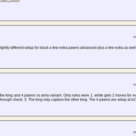
onster_chess
m
lightly different setup for black a few extra pawns advanced plus a few extra as well
m
the king and 4 pawns vs army variant. Only rules were 1. white gets 2 moves for 
through check. 3. The king may capture the other king. The 4 pawns are setup at b2
m