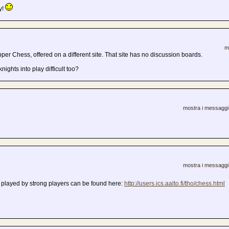
y!
m
er Chess, offered on a different site. That site has no discussion boards.
nights into play difficult too?
mostra i messaggi 
mostra i messaggi 
layed by strong players can be found here:
http://users.ics.aalto.fi/tho/chess.html