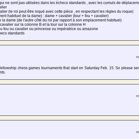
èces qui ne sont pas utilisées dans les échecs standards , avec les cumuls de déplaceme
alier
valier (le roi peut être roqué avec cette pièce , en respectant les règles du roque)
nt habituel de la dame) : dame + cavalier (tour + fou + cavalier)
la dame (de l'autre côté du roi par rapport à son emplacement habituel)
 cavalier sur la colonne B et la tour sur la colonne H
u fou ou cavalier ou princesse ou impératrice ou amazone
checs standards
m
y fellowship chess games tournaments that start on Saturday Feb. 15. So please se
nts.
m
m