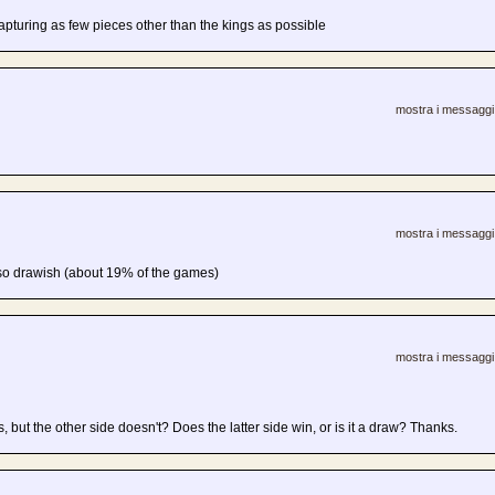
to capturing as few pieces other than the kings as possible
mostra i messaggi 
mostra i messaggi 
 is so drawish (about 19% of the games)
mostra i messaggi 
 but the other side doesn't? Does the latter side win, or is it a draw? Thanks.