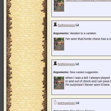
https://en.m.wikipedia.org/wiki/M
Nothingness
Argomento:
Variation to a variation
I've seen that horde chess has a s
Nothingness
Argomento:
New variant suggestion
when I was a kid I always played 
in and out of check and can pass 
I'm surprised I Never seen it here.
ketchuplover