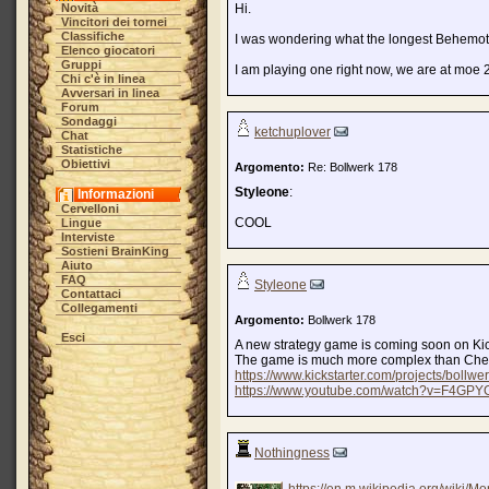
Novità
Hi.
Vincitori dei tornei
Classifiche
I was wondering what the longest Behem
Elenco giocatori
Gruppi
I am playing one right now, we are at moe 
Chi c'è in linea
Avversari in linea
Forum
Sondaggi
ketchuplover
Chat
Statistiche
Obiettivi
Argomento:
Re: Bollwerk 178
Styleone
:
Informazioni
Cervelloni
COOL
Lingue
Interviste
Sostieni BrainKing
Aiuto
FAQ
Styleone
Contattaci
Collegamenti
Argomento:
Bollwerk 178
Esci
A new strategy game is coming soon on Kick
The game is much more complex than Che
https://www.kickstarter.com/projects/bollw
https://www.youtube.com/watch?v=F4GPY
Nothingness