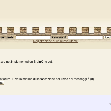
me utente :
Password :
Registrazione di un nuovo utente
t are not implemented on BrainKing yet.
 forum. Il livello minimo di sottoscrizione per linvio dei messaggi è {0}.
m