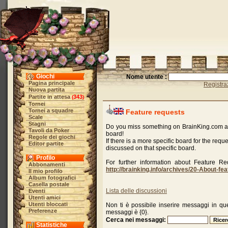
Giochi
Nome utente :
Pagina principale
Registra
Nuova partita
Partite in attesa
343
(
)
Tornei
Tornei a squadre
Feature requests
Scale
Stagni
Do you miss something on BrainKing.com and
Tavoli da Poker
board!
Regole dei giochi
If there is a more specific board for the req
Editor partite
discussed on that specific board.
Profilo
For further information about Feature Requ
Abbonamenti
http://brainking.info/archives/20-About-fe
Il mio profilo
Album fotografici
Casella postale
Lista delle discussioni
Eventi
Utenti amici
Utenti bloccati
Non ti è possibile inserire messaggi in ques
Preferenze
messaggi è {0}.
Cerca nei messaggi:
Statistiche