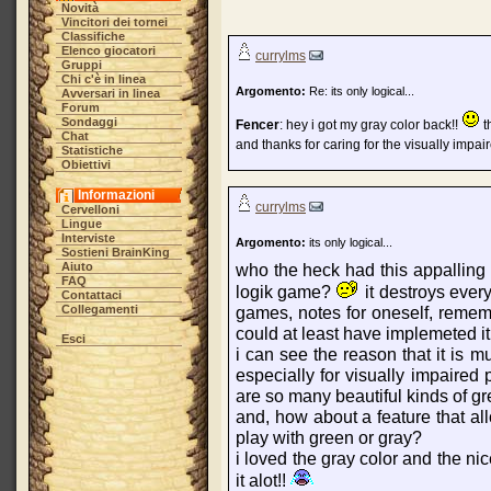
Novità
Vincitori dei tornei
Classifiche
Elenco giocatori
currylms
Gruppi
Chi c'è in linea
Argomento:
Re: its only logical...
Avversari in linea
Forum
Sondaggi
Fencer
: hey i got my gray color back!!
t
Chat
and thanks for caring for the visually impa
Statistiche
Obiettivi
Informazioni
currylms
Cervelloni
Lingue
Interviste
Argomento:
its only logical...
Sostieni BrainKing
Aiuto
who the heck had this appalling 
FAQ
logik game?
it destroys every
Contattaci
Collegamenti
games, notes for oneself, remem
could at least have implemeted
Esci
i can see the reason that it is m
especially for visually impaired
are so many beautiful kinds of gr
and, how about a feature that al
play with green or gray?
i loved the gray color and the ni
it alot!!