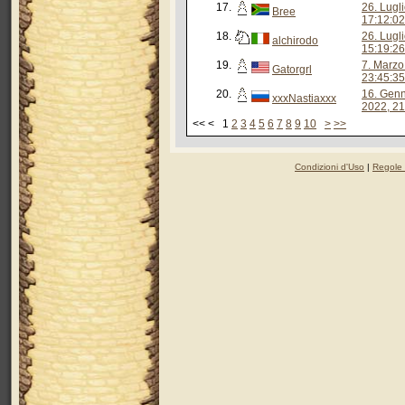
17.
26. Lugl
Bree
17:12:02
18.
26. Lugl
alchirodo
15:19:26
19.
7. Marzo
Gatorgrl
23:45:35
20.
16. Gen
xxxNastiaxxx
2022, 21
<< < 1
2
3
4
5
6
7
8
9
10
>
>>
Condizioni d'Uso
|
Regole 