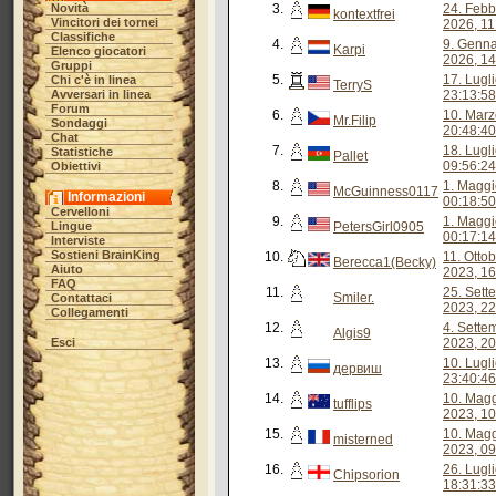
Novità
3.
24. Febb
kontextfrei
Vincitori dei tornei
2026, 11
Classifiche
4.
9. Genna
Karpi
Elenco giocatori
2026, 14
Gruppi
5.
17. Lugl
Chi c'è in linea
TerryS
Avversari in linea
23:13:58
Forum
6.
10. Marz
Mr.Filip
Sondaggi
20:48:40
Chat
7.
18. Lugl
Statistiche
Pallet
09:56:24
Obiettivi
8.
1. Maggi
McGuinness0117
Informazioni
00:18:50
Cervelloni
9.
1. Maggi
Lingue
PetersGirl0905
00:17:14
Interviste
Sostieni BrainKing
10.
11. Otto
Berecca1(Becky)
Aiuto
2023, 16
FAQ
11.
25. Sett
Smiler.
Contattaci
2023, 22
Collegamenti
12.
4. Sette
Algis9
Esci
2023, 20
13.
10. Lugl
дервиш
23:40:46
14.
10. Mag
tufflips
2023, 10
15.
10. Mag
misterned
2023, 09
16.
26. Lugl
Chipsorion
18:31:33