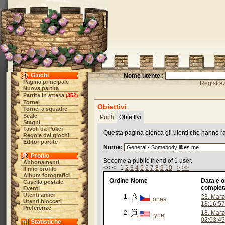
Giochi
Nome utente :
Pagina principale
Registra
Nuova partita
Partite in attesa
352
(
)
Tornei
Obiettivi
Tornei a squadre
Scale
Punti
Obiettivi
Stagni
Tavoli da Poker
Questa pagina elenca gli utenti che hanno ragg
Regole dei giochi
Editor partite
Nome:
Profilo
Become a public friend of 1 user.
Abbonamenti
<< < 1
2
3
4
5
6
7
8
9
10
>
>>
Il mio profilo
Album fotografici
Ordine
Nome
Data e o
Casella postale
complet
Eventi
Utenti amici
1.
23. Marz
tonas
Utenti bloccati
18:16:57
Preferenze
2.
18. Marz
Tyne
02:03:45
Statistiche