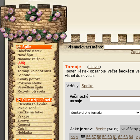
Špile
Přehlašovaci méno:
Dóležité léstek
Zaps
Nové špil
Nabidke ke špilo
335
(
)
Tornaje
(
mlovet
)
Tornaje
Tornaje kolchozniku
Toďten léstek obsahoje véčet
šeckéch
vet
Schode
vlitnót do novéch.
Kolaty potoke
Pokrovy stolke
Veřény
Spolke
Vesvětleni špilu
Rozvrhnóti špilu
Večmoché
Plke o špilošovi
tornaje
:
Členstvi za škváro
Plke o sobě
Knižke na fotke
Vzkaze
Zpráve
Kamoši
Cajzli
Jaké je stav
:
šecke
vevěšeny
(34119)
Héblátka
<<
<
55
56
57
58
59
60
61
62
63
64
>