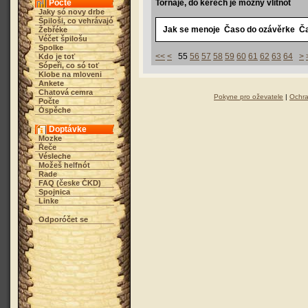
Počte
Tornaje, do keréch je možny vlitnót
Jaky só novy drbe
Špiloši, co vehrávajó
Jak se menoje
Časo do ozávěrke
Ča
Žebřéke
Véčet špilošu
Spolke
<<
<
55
56
57
58
59
60
61
62
63
64
>
Kdo je toť
Sópeři, co só toť
Klobe na mloveni
Ankete
Chatová cemra
Pokyne pro oževatele
|
Ochra
Počte
Óspěche
Doptávke
Mozke
Řeče
Vésleche
Možeš helfnót
Rade
FAQ (česke ČKD)
Spojnica
Linke
Odporóčet se