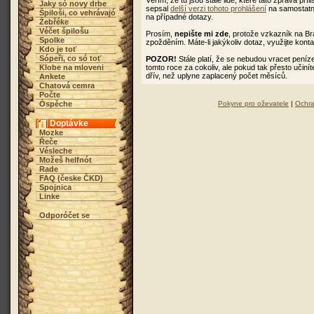
Věřím, že tu jsou stále lidé, které tato zpráva pří
Jaky só novy drbe
sepsal
delší verzi tohoto prohlášení
na samostatno
Špiloši, co vehrávajó
na případné dotazy.
Žebřéke
Véčet špilošu
Prosím,
nepište mi zde
, protože vzkazník na B
Spolke
zpožděním. Máte-li jakýkoliv dotaz, využijte kont
Kdo je toť
Sópeři, co só toť
POZOR!
Stále platí, že se nebudou vracet peníz
Klobe na mloveni
tomto roce za cokoliv, ale pokud tak přesto učiní
dřív, než uplyne zaplacený počet měsíců.
Ankete
Chatová cemra
Počte
Óspěche
Pokyne pro oževatele
|
Ochra
Doptávke
Mozke
Řeče
Vésleche
Možeš helfnót
Rade
FAQ (česke ČKD)
Spojnica
Linke
Odporóčet se