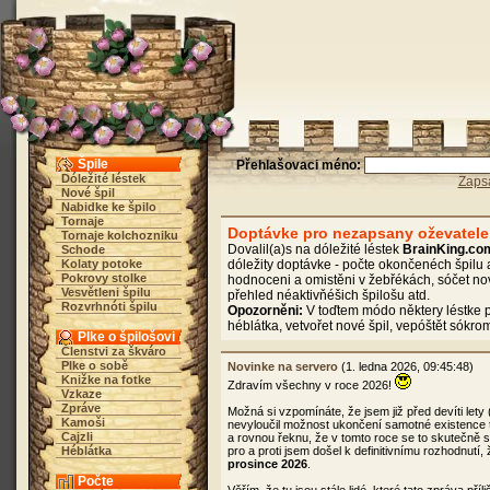
Špile
Přehlašovaci méno:
Dóležité léstek
Zaps
Nové špil
Nabidke ke špilo
Tornaje
Doptávke pro nezapsany oževatele
Tornaje kolchozniku
Dovalil(a)s na dóležité léstek
BrainKing.co
Schode
Kolaty potoke
dóležity doptávke - počte okončenéch špilu 
Pokrovy stolke
hodnoceni a omistěni v žebřékách, sóčet no
Vesvětleni špilu
přehled néaktivňéšich špilošu atd.
Rozvrhnóti špilu
Opozorněni:
V toďtem módo některy léstke p
héblátka, vetvořet nové špil, vepóštět sókro
Plke o špilošovi
Členstvi za škváro
Plke o sobě
Novinke na servero
(1. ledna 2026, 09:45:48)
Knižke na fotke
Zdravím všechny v roce 2026!
Vzkaze
Zpráve
Možná si vzpomínáte, že jsem již před devíti lety
Kamoši
nevyloučil možnost ukončení samotné existence 
Cajzli
a rovnou řeknu, že v tomto roce se to skutečně
Héblátka
pro a proti jsem došel k definitivnímu rozhodnutí
prosince 2026
.
Počte