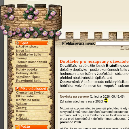
Špile
Přehlašovaci méno:
Dóležité léstek
Zaps
Nové špil
Nabidke ke špilo
Tornaje
Doptávke pro nezapsany oževatele
Tornaje kolchozniku
Dovalil(a)s na dóležité léstek
BrainKing.co
Schode
Kolaty potoke
dóležity doptávke - počte okončenéch špilu 
Pokrovy stolke
hodnoceni a omistěni v žebřékách, sóčet no
Vesvětleni špilu
přehled néaktivňéšich špilošu atd.
Rozvrhnóti špilu
Opozorněni:
V toďtem módo některy léstke p
héblátka, vetvořet nové špil, vepóštět sókro
Plke o špilošovi
Členstvi za škváro
Plke o sobě
Novinke na servero
(1. ledna 2026, 09:45:48)
Knižke na fotke
Zdravím všechny v roce 2026!
Vzkaze
Zpráve
Možná si vzpomínáte, že jsem již před devíti lety
Kamoši
nevyloučil možnost ukončení samotné existence 
Cajzli
a rovnou řeknu, že v tomto roce se to skutečně
Héblátka
pro a proti jsem došel k definitivnímu rozhodnutí
prosince 2026
.
Počte