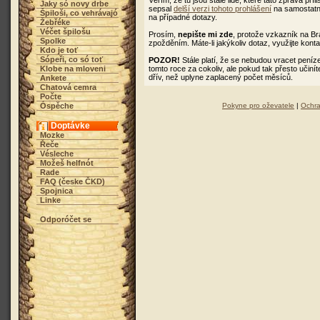
Věřím, že tu jsou stále lidé, které tato zpráva pří
Jaky só novy drbe
sepsal
delší verzi tohoto prohlášení
na samostatno
Špiloši, co vehrávajó
na případné dotazy.
Žebřéke
Véčet špilošu
Prosím,
nepište mi zde
, protože vzkazník na B
Spolke
zpožděním. Máte-li jakýkoliv dotaz, využijte kont
Kdo je toť
Sópeři, co só toť
POZOR!
Stále platí, že se nebudou vracet peníz
Klobe na mloveni
tomto roce za cokoliv, ale pokud tak přesto učiní
dřív, než uplyne zaplacený počet měsíců.
Ankete
Chatová cemra
Počte
Óspěche
Pokyne pro oževatele
|
Ochra
Doptávke
Mozke
Řeče
Vésleche
Možeš helfnót
Rade
FAQ (česke ČKD)
Spojnica
Linke
Odporóčet se