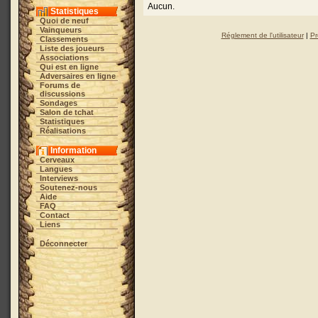
Aucun.
Statistiques
Quoi de neuf
Vainqueurs
Réglement de l'utilisateur
|
Pr
Classements
Liste des joueurs
Associations
Qui est en ligne
Adversaires en ligne
Forums de
discussions
Sondages
Salon de tchat
Statistiques
Réalisations
Information
Cerveaux
Langues
Interviews
Soutenez-nous
Aide
FAQ
Contact
Liens
Déconnecter