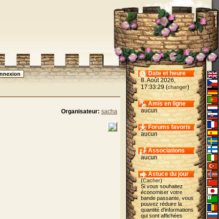
Date et heure
8. Août 2026,
17:33:29 (
)
changer
Amis en ligne
aucun
Organisateur:
sacha
Forums favoris
aucun
Associations
aucun
Astuce du jour
(
Cacher
)
Si vous souhaitez
économiser votre
bande passante, vous
pouvez réduire la
quantité d'informations
qui sont affichées