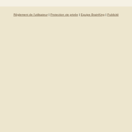
Réglement de l'utilisateur
|
Protection vie privée
|
Equipe BrainKing
|
Publicité