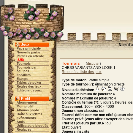
Jeux
Nom d'ut
Page principale
Nouvelle partie
Parties en attente
325
(
)
Tournois
(
discuter
)
Tournois
Tournois par
CHESS VARIANTS AND LOGIK 1
équipes
Retour à la liste des jeux
Escaliers
Etangs
Type de match:
Partie simple
Tables de poker
Type de tournoi (
?
):
élimination directe
Règles des jeux
Niveau d'adhésion:
Éditeurs de jeux
Nombre minimum de joueurs:
4
Nombre maximum de joueurs:
4
Profil
Contrôle du temps (
?
):
5 jours 5 heures, g
Abonnement
Mon profil
Classement:
100 < BKR < 4000
Albums photo
Joueurs non classés:
oui
Boîte aux lettres
Tournoi défini comme non côté (aucun clas
Evénements
Tournoi privé (vous allez envoyer des invi
Amis
Trier les joueurs par BKR:
oui
Utilisateurs bloqués
Etat:
ouvert
Réglages
Joueurs inscrits