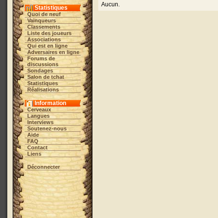
Aucun.
Statistiques
Quoi de neuf
Vainqueurs
Classements
Liste des joueurs
Associations
Qui est en ligne
Adversaires en ligne
Forums de
discussions
Sondages
Salon de tchat
Statistiques
Réalisations
Information
Cerveaux
Langues
Interviews
Soutenez-nous
Aide
FAQ
Contact
Liens
Déconnecter