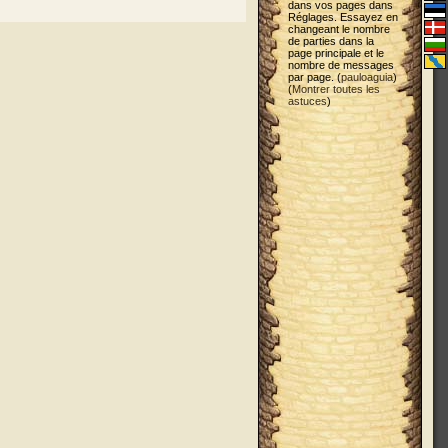
dans vos pages dans
Réglages. Essayez en
changeant le nombre
de parties dans la
page principale et le
nombre de messages
par page. (
pauloaguia
)
(
Montrer toutes les
astuces
)