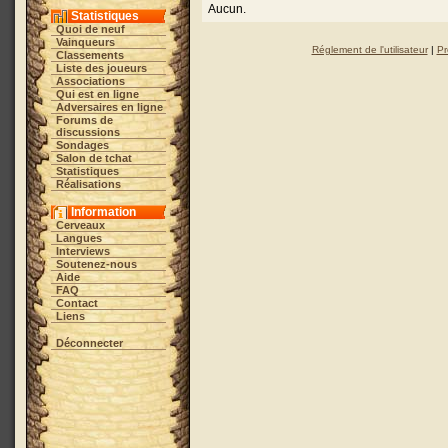
Aucun.
Statistiques
Quoi de neuf
Vainqueurs
Réglement de l'utilisateur
|
Pr
Classements
Liste des joueurs
Associations
Qui est en ligne
Adversaires en ligne
Forums de
discussions
Sondages
Salon de tchat
Statistiques
Réalisations
Information
Cerveaux
Langues
Interviews
Soutenez-nous
Aide
FAQ
Contact
Liens
Déconnecter