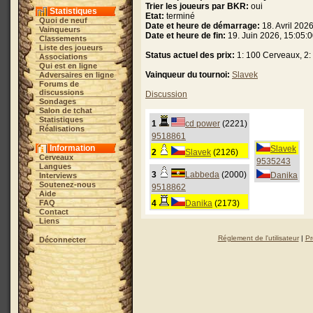
Trier les joueurs par BKR:
oui
Statistiques
Etat:
terminé
Quoi de neuf
Date et heure de démarrage:
18. Avril 202
Vainqueurs
Date et heure de fin:
19. Juin 2026, 15:05:
Classements
Liste des joueurs
Status actuel des prix:
1: 100 Cerveaux, 2:
Associations
Qui est en ligne
Vainqueur du tournoi:
Slavek
Adversaires en ligne
Forums de
discussions
Discussion
Sondages
Salon de tchat
Statistiques
1
cd power
(2221)
Réalisations
9518861
Information
Slavek
2
Slavek
(2126)
Cerveaux
9535243
Langues
3
Labbeda
(2000)
Danika
Interviews
Soutenez-nous
9518862
Aide
FAQ
4
Danika
(2173)
Contact
Liens
Réglement de l'utilisateur
|
Pr
Déconnecter