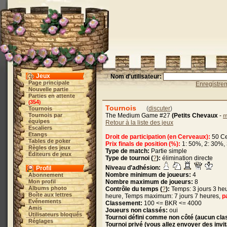
Jeux
Nom d'utilisateur:
Page principale
Enregistre
Nouvelle partie
Parties en attente
354
(
)
Tournois
(
discuter
)
Tournois
Tournois par
The Medium Game #27
(Petits Chevaux
-
m
équipes
Retour à la liste des jeux
Escaliers
Etangs
Droit de participation (en Cerveaux):
50 C
Tables de poker
Prix finals de position (%):
1: 50%, 2: 30%,
Règles des jeux
Type de match:
Partie simple
Éditeurs de jeux
Type de tournoi (
?
):
élimination directe
Niveau d'adhésion:
Profil
Nombre minimum de joueurs:
4
Abonnement
Mon profil
Nombre maximum de joueurs:
8
Albums photo
Contrôle du temps (
?
):
Temps: 3 jours 3 heu
Boîte aux lettres
heure, Temps maximum: 7 jours 7 heures,
p
Evénements
Classement:
100 <= BKR <= 4000
Amis
Joueurs non classés:
oui
Utilisateurs bloqués
Tournoi défini comme non côté (aucun clas
Réglages
Tournoi privé (vous allez envoyer des invi