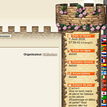
Date et heure
7. Août 2026,
07:56:42 (
)
changer
Amis en ligne
aucun
Organisateur:
BGBedlam
Forums favoris
aucun
Associations
aucun
Astuce du jour
(
Cacher
)
Vous en avez marre
de placer les bateaux
ou les pièces
d'Espionnage en début
de partie? Vous
pouvez aller sur