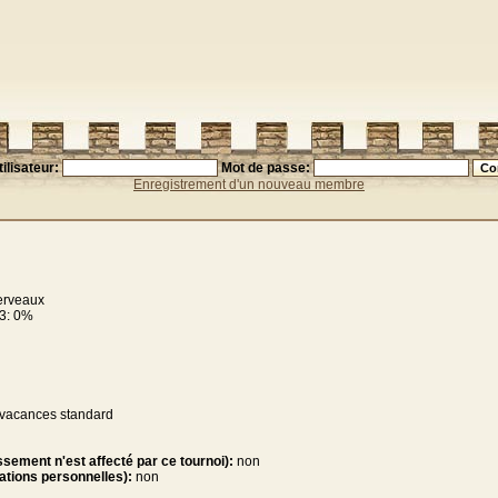
ilisateur:
Mot de passe:
Enregistrement d'un nouveau membre
erveaux
 3: 0%
s vacances standard
sement n'est affecté par ce tournoi):
non
tations personnelles):
non