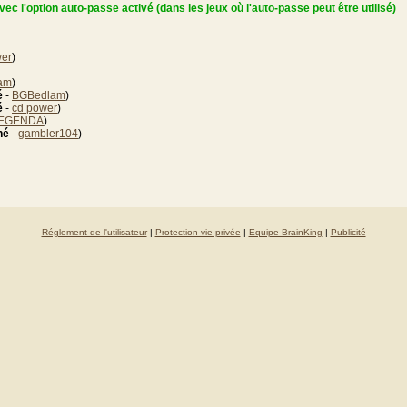
ec l'option auto-passe activé (dans les jeux où l'auto-passe peut être utilisé)
wer
)
am
)
é
-
BGBedlam
)
é
-
cd power
)
EGENDA
)
né
-
gambler104
)
Réglement de l'utilisateur
|
Protection vie privée
|
Equipe BrainKing
|
Publicité