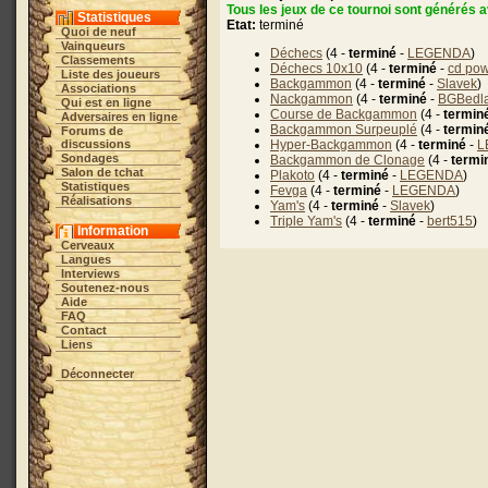
Tous les jeux de ce tournoi sont générés av
Statistiques
Etat:
terminé
Quoi de neuf
Vainqueurs
Déchecs
(4 -
terminé
-
LEGENDA
)
Classements
Déchecs 10x10
(4 -
terminé
-
cd po
Liste des joueurs
Backgammon
(4 -
terminé
-
Slavek
)
Associations
Nackgammon
(4 -
terminé
-
BGBedl
Qui est en ligne
Course de Backgammon
(4 -
termin
Adversaires en ligne
Backgammon Surpeuplé
(4 -
termin
Forums de
discussions
Hyper-Backgammon
(4 -
terminé
-
L
Sondages
Backgammon de Clonage
(4 -
termi
Salon de tchat
Plakoto
(4 -
terminé
-
LEGENDA
)
Statistiques
Fevga
(4 -
terminé
-
LEGENDA
)
Réalisations
Yam's
(4 -
terminé
-
Slavek
)
Triple Yam's
(4 -
terminé
-
bert515
)
Information
Cerveaux
Langues
Interviews
Soutenez-nous
Aide
FAQ
Contact
Liens
Déconnecter