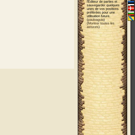
l'Editeur de parties et
sauvegarder quelques
unes de vos positions
préférées pour une
utilisation future.
(
pauloaguia
)
(
Montrer toutes les
astuces
)