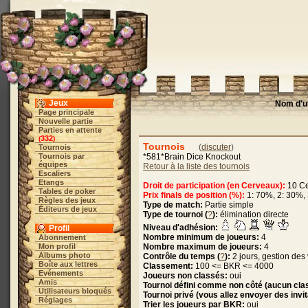
Jeux
Nom d'ut
Page principale
Nouvelle partie
Parties en attente
332
(
)
Tournois
(
discuter
)
Tournois
Tournois par
*581*Brain Dice Knockout
équipes
Retour à la liste des tournois
Escaliers
Etangs
Droit de participation (en Cerveaux):
10 C
Tables de poker
Prix finals de position (%):
1: 70%, 2: 30%,
Règles des jeux
Type de match:
Partie simple
Éditeurs de jeux
Type de tournoi (
?
):
élimination directe
Niveau d'adhésion:
Profil
Nombre minimum de joueurs:
4
Abonnement
Mon profil
Nombre maximum de joueurs:
4
Albums photo
Contrôle du temps (
?
):
2 jours, gestion de
Boîte aux lettres
Classement:
100 <= BKR <= 4000
Evénements
Joueurs non classés:
oui
Amis
Tournoi défini comme non côté (aucun clas
Utilisateurs bloqués
Tournoi privé (vous allez envoyer des invi
Réglages
Trier les joueurs par BKR:
oui