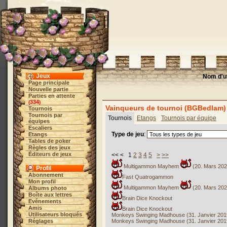
Jeux
Nom d'ut
Page principale
Nouvelle partie
Parties en attente
334
(
)
Vainqueurs de tournoi (BGBedlam)
Tournois
Tournois par
Tournois
Etangs
Tournois par équipe
équipes
Escaliers
Type de jeu
:
Etangs
Tables de poker
Règles des jeux
Éditeurs de jeux
<< < 1
2
3
4
5
>
>>
Multigammon Mayhem
(20. Mars 202
Profil
Abonnement
Fast Quatrogammon
Mon profil
Multigammon Mayhem
(20. Mars 202
Albums photo
Boîte aux lettres
Brain Dice Knockout
Evénements
Amis
Brain Dice Knockout
Utilisateurs bloqués
Monkeys Swinging Madhouse (31. Janvier 2019
Réglages
Monkeys Swinging Madhouse (31. Janvier 2019