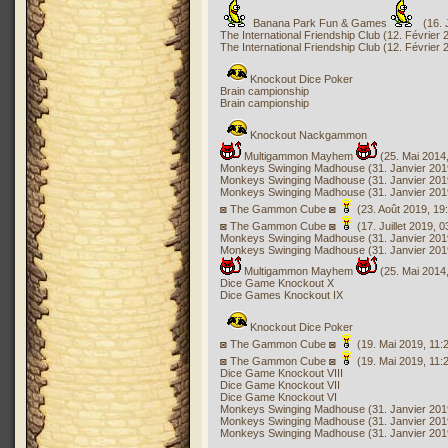
Banana Park Fun & Games
(16. 
The International Friendship Club (12. Février 
The International Friendship Club (12. Février 
Knockout Dice Poker
Brain campionship
Brain campionship
Knockout Nackgammon
Multigammon Mayhem
(25. Mai 2014,
Monkeys Swinging Madhouse (31. Janvier 2019
Monkeys Swinging Madhouse (31. Janvier 2019
Monkeys Swinging Madhouse (31. Janvier 2019
◙ The Gammon Cube ◙
(23. Août 2019, 19
◙ The Gammon Cube ◙
(17. Juillet 2019, 0
Monkeys Swinging Madhouse (31. Janvier 2019
Monkeys Swinging Madhouse (31. Janvier 2019
Multigammon Mayhem
(25. Mai 2014,
Dice Game Knockout X
Dice Games Knockout IX
Knockout Dice Poker
◙ The Gammon Cube ◙
(19. Mai 2019, 11:
◙ The Gammon Cube ◙
(19. Mai 2019, 11:
Dice Game Knockout VIII
Dice Game Knockout VII
Dice Game Knockout VI
Monkeys Swinging Madhouse (31. Janvier 2019
Monkeys Swinging Madhouse (31. Janvier 2019
Monkeys Swinging Madhouse (31. Janvier 2019