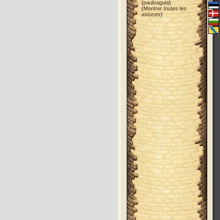
(
pauloaguia
)
(
Montrer toutes les
astuces
)