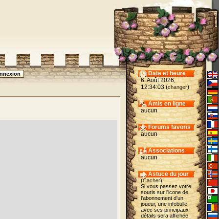
Date et heure
6. Août 2026,
12:34:03 (
)
changer
Amis en ligne
aucun
Forums favoris
aucun
Associations
aucun
Astuce du jour
(
Cacher
)
Si vous passez votre
souris sur l'icone de
l'abonnement d'un
joueur, une infobulle
avec ses principaux
détails sera affichée.