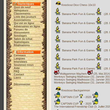
Statistiques
Knockout Dice Chess 10x10
Quoi de neuf
Vainqueurs
Classements
Banana Park Fun & Games
(28. 
Liste des joueurs
Associations
Qui est en ligne
Banana Park Fun & Games
(28. 
Adversaires en ligne
Forums de
Banana Park Fun & Games
(28. 
discussions
Sondages
Salon de tchat
Banana Park Fun & Games
(28. 
Statistiques
Réalisations
Banana Park Fun & Games
(28. 
Information
Cerveaux
Langues
Banana Park Fun & Games
(28. 
Interviews
Soutenez-nous
Aide
Banana Park Fun & Games
(28. 
FAQ
Multigammon Mayhem
(25. Mai 2014,
Contact
Monkeys Swinging Madhouse (31. Janvier 2019
Liens
Monkeys Swinging Madhouse (31. Janvier 2019
Monkeys Swinging Madhouse (31. Janvier 2019
Déconnecter
Knockout Backgammon
CAPTAIN CUP
- 2020
CAPTAIN CUP
- 2020
The International Friendship Club (3. Juillet 20