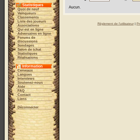
Statistiques
Aucun.
Quoi de neuf
Vainqueurs
Classements
Liste des joueurs
Réglement de l'utilisateur
|
Pr
Associations
Qui est en ligne
Adversaires en ligne
Forums de
discussions
Sondages
Salon de tchat
Statistiques
Réalisations
Information
Cerveaux
Langues
Interviews
Soutenez-nous
Aide
FAQ
Contact
Liens
Déconnecter