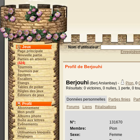
Jeux
Nom d'utilisateur:
Page principale
Enregistre
Nouvelle partie
Parties en attente
324
(
)
Profil de Berjouhi
Tournois
Tournois par
équipes
Escaliers
Berjouhi
Etangs
(Berj Arslanbay) -
Pion
, 0
Tables de poker
Résultats: 0 victoires, 0 nulles, 1 perte, 0 t
Règles des jeux
Éditeurs de jeux
Données personnelles
Parties finies
Par
Profil
Forums
Liens
Réalisations
Abonnement
Mon profil
Albums photo
Boîte aux lettres
N°:
131670
Evénements
Amis
Membre:
Pion
Utilisateurs bloqués
Sexe:
Femme
Réglages