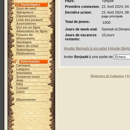
Pays:
Turquie
Statistiques
Première connexion:
22. Avril 2024, 04
Quoi de neuf
Vainqueurs
Dernière action:
22. Avril 2024, 08
Classements
page principale
Liste des joueurs
Total de jetons:
1000
Associations
Qui est en ligne
Jours de week-end:
Samedi et Diman
Adversaires en ligne
Forums de
Jours de vacances
10 jours
discussions
restants:
Sondages
Salon de tchat
Ajouter Berjouhi à vos amis
|
Ajouter Berjo
Statistiques
Réalisations
Inviter
Berjouhi
à une partie de
Information
Cerveaux
Langues
Interviews
Réglement de l'utilisateur
|
Pr
Soutenez-nous
Aide
FAQ
Contact
Liens
Déconnecter