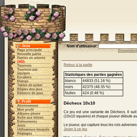
Jeux
Nom d'utilisateur:
Page principale
Enregistre
Nouvelle partie
Parties en attente
342
(
)
Retour à la partie
Tournois
Tournois par
équipes
Statistiques des parties gagnées
Escaliers
blancs
44833 (51.16 %)
Etangs
Tables de poker
noirs
42375 (48.35 %)
Règles des jeux
Nulles
424 (0.48 %)
Éditeurs de jeux
Profil
Déchecs 10x10
Abonnement
Mon profil
Ce jeu est une variante de Déchecs. Il sui
Albums photo
(10x10 squares) et chaque joueur débute ave
Boîte aux lettres
Evénements
Le joueur, qui capture tous les rois adverses
Amis
Jouer à ce jeu
Utilisateurs bloqués
Réglages