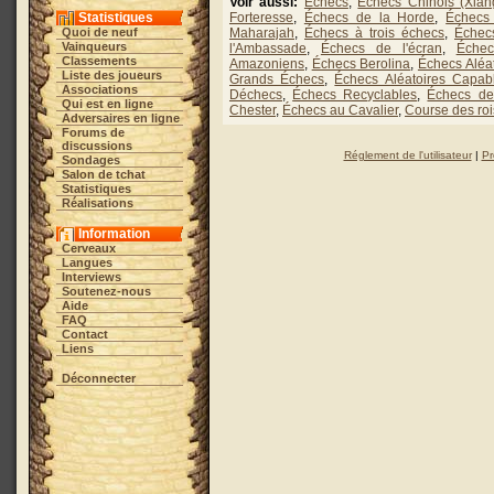
Voir aussi:
Échecs
,
Échecs Chinois (Xian
Statistiques
Forteresse
,
Échecs de la Horde
,
Échecs
Quoi de neuf
Maharajah
,
Échecs à trois échecs
,
Échec
Vainqueurs
l'Ambassade
,
Échecs de l'écran
,
Échec
Classements
Amazoniens
,
Échecs Berolina
,
Échecs Aléat
Liste des joueurs
Grands Échecs
,
Échecs Aléatoires Capab
Associations
Déchecs
,
Échecs Recyclables
,
Échecs de
Qui est en ligne
Chester
,
Échecs au Cavalier
,
Course des roi
Adversaires en ligne
Forums de
discussions
Réglement de l'utilisateur
|
Pr
Sondages
Salon de tchat
Statistiques
Réalisations
Information
Cerveaux
Langues
Interviews
Soutenez-nous
Aide
FAQ
Contact
Liens
Déconnecter