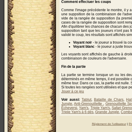
Comment effectuer les coups
Comme l'image précédente le montre, il y a
une suppsition de la combinaison de l'adve
vide de la rangée de supposition (la premi
cases de la rangée de supposition sont rempl
Afin d'quilibrer les chances de chacun des j
supposition tant que les joueurs n'ont pas f
validé le coup, les résultats sont affichés s
Voyant noir
- le joueur a trouvé la c
Voyant blanc
- le joueur a juste trouv
Les voyants sont affichés de gauche à droite,
combinaison de couleurs de l'adversaire.
Fin de la partie
La partie se termine lorsque un ou les de
déterminés en même temps, il est possible 
même tour. Dans ce cas, la partie est nulle. 
Si toutes les rangées sont utilisées et que p
Jouer à ce jeu
Voir aussi:
Tablut
,
Bataille de Chars
,
Ha
Jungle
,
Anti-Grenouillette
,
Grenouillette S
Écheversi
,
Yam's
,
Triple Yam's
,
Safari Greno
Triple Yam's à 6 dés
,
Grande Jungle
,
Combat
Réglement de l'utilisateur
|
Pr